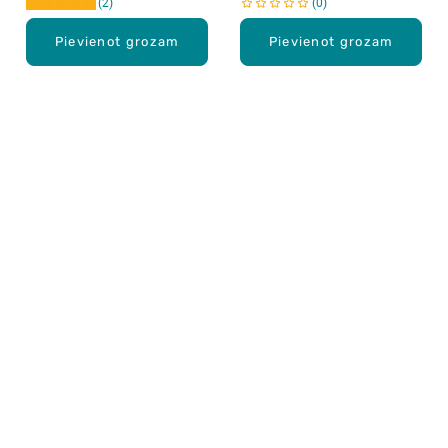
2
0
Pievienot grozam
Pievienot grozam
Karjera Drogās
BUJ Biežāk uzdotie jautājumi
Lietošanas noteikumi
Par Drogas