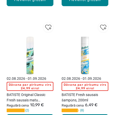
02.08.2026 - 01.09.2026
02.08.2026 - 01.09.2026
Dāvana par pirkumu virs
Dāvana par pirkumu virs
24,99 eiro!
24,99 eiro!
BATISTE Original Classic
BATISTE Fresh sausais
Fresh sausais matu
šampūns, 200ml
10,99 €
6,49 €
šampūns, 350ml
Regulārā cena
Regulārā cena
2
8