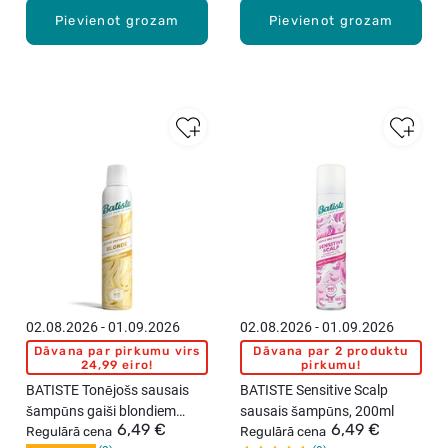
Pievienot grozam
Pievienot grozam
02.08.2026 - 01.09.2026
02.08.2026 - 01.09.2026
Dāvana par pirkumu virs
Dāvana par 2 produktu
24,99 eiro!
pirkumu!
BATISTE Tonējošs sausais
BATISTE Sensitive Scalp
šampūns gaiši blondiem
sausais šampūns, 200ml
6,49 €
6,49 €
matiem, 200ml
Regulārā cena
Regulārā cena