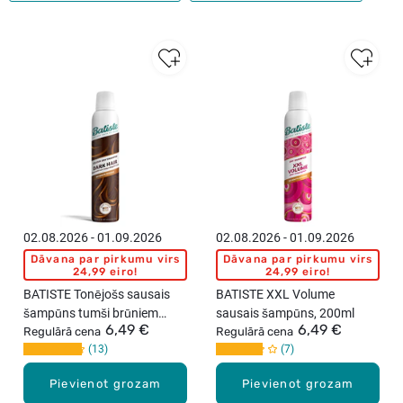
02.08.2026 - 01.09.2026
02.08.2026 - 01.09.2026
Dāvana par pirkumu virs
Dāvana par pirkumu virs
24,99 eiro!
24,99 eiro!
BATISTE Tonējošs sausais
BATISTE XXL Volume
šampūns tumši brūniem
sausais šampūns, 200ml
6,49 €
6,49 €
matiem, 200ml
Regulārā cena
Regulārā cena
13
7
Pievienot grozam
Pievienot grozam