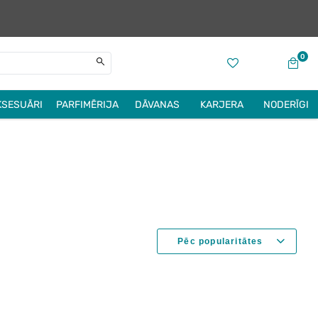
0
KSESUĀRI
PARFIMĒRIJA
DĀVANAS
KARJERA
NODERĪGI