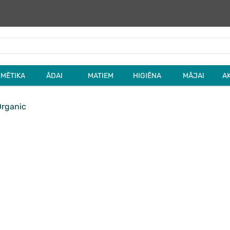
MĒTIKA
ĀDAI
MATIEM
HIGIĒNA
MĀJAI
A
Organic