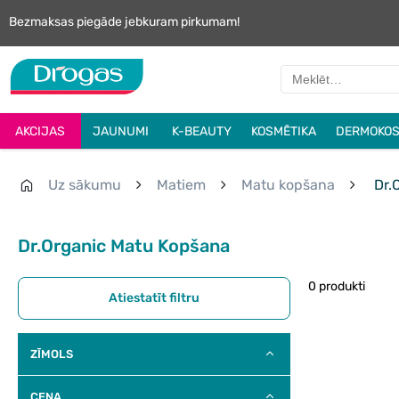
Bezmaksas piegāde jebkuram pirkumam!
AKCIJAS
JAUNUMI
K-BEAUTY
KOSMĒTIKA
DERMOKOS
Uz sākumu
Matiem
Matu kopšana
Dr.
Dr.Organic Matu Kopšana
0 produkti
Atiestatīt filtru
ZĪMOLS
CENA