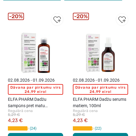
20%
20%
02.08.2026 - 01.09.2026
02.08.2026 - 01.09.2026
Dāvana par pirkumu virs
Dāvana par pirkumu virs
24,99 eiro!
24,99 eiro!
ELFA PHARM Dadžu
ELFA PHARM Dadžu serums
šampūns pret matu
matiem, 100ml
Regulārā cena
Regulārā cena
izkrišanu, 200ml
5,29 €
5,29 €
4,23 €
4,23 €
24
22