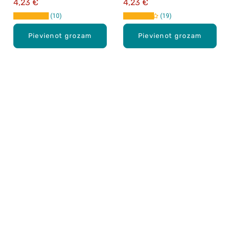
4,23 €
4,23 €
10
19
Pievienot grozam
Pievienot grozam
Karjera Drogās
BUJ Biežāk uzdotie jautājumi
Lietošanas noteikumi