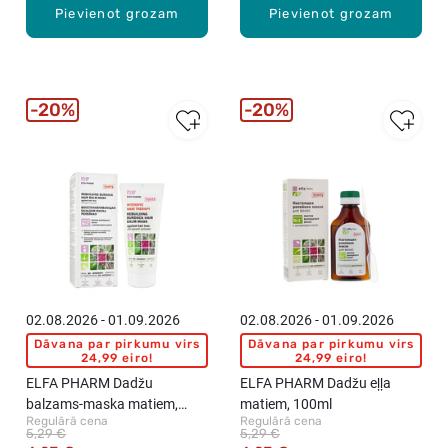
Pievienot grozam
Pievienot grozam
20%
20%
02.08.2026 - 01.09.2026
02.08.2026 - 01.09.2026
Dāvana par pirkumu virs
Dāvana par pirkumu virs
24,99 eiro!
24,99 eiro!
ELFA PHARM Dadžu
ELFA PHARM Dadžu eļļa
balzams-maska matiem,
matiem, 100ml
Regulārā cena
Regulārā cena
atjaunojoša, 200ml
5,29 €
5,29 €