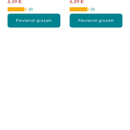
6,39 €
6,39 €
8
6
Pievienot grozam
Pievienot grozam
Karjera Drogās
BUJ Biežāk uzdotie jautājumi
Lietošanas noteikumi