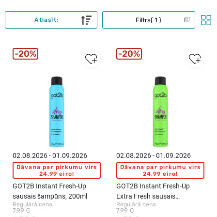
Filtrs
1
Atlasīt:
20%
20%
02.08.2026 - 01.09.2026
02.08.2026 - 01.09.2026
Dāvana par pirkumu virs
Dāvana par pirkumu virs
24,99 eiro!
24,99 eiro!
GOT2B Instant Fresh-Up
GOT2B Instant Fresh-Up
sausais šampūns, 200ml
Extra Fresh sausais
Regulārā cena
Regulārā cena
šampūns, 200ml
7,99 €
7,99 €