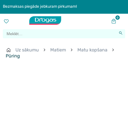
Bezmaksas piegāde jebkuram pirkumam!
0
Uz sākumu
Matiem
Matu kopšana
Pūring