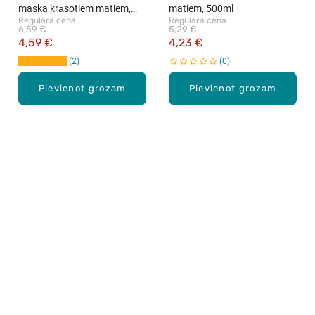
maska krāsotiem matiem,
matiem, 500ml
Regulārā cena
Regulārā cena
500ml
6,59 €
5,29 €
4,59 €
4,23 €
2
0
Pievienot grozam
Pievienot grozam
Karjera Drogās
BUJ Biežāk uzdotie jautājumi
Lietošanas noteikumi