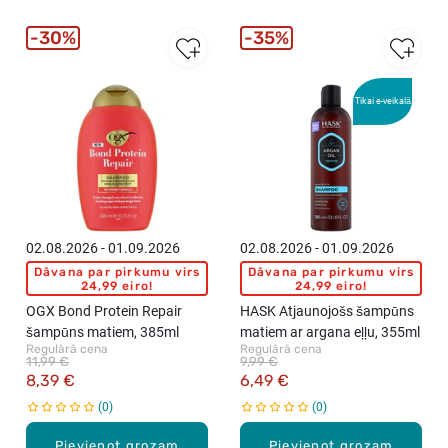
30%
35%
Tikai e-veikalā
02.08.2026 - 01.09.2026
02.08.2026 - 01.09.2026
Dāvana par pirkumu virs
Dāvana par pirkumu virs
24,99 eiro!
24,99 eiro!
OGX Bond Protein Repair
HASK Atjaunojošs šampūns
šampūns matiem, 385ml
matiem ar argana eļļu, 355ml
Regulārā cena
Regulārā cena
11,99 €
9,99 €
8,39 €
6,49 €
0
0
Pievienot grozam
Pievienot grozam