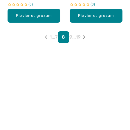
0
0
Pievienot grozam
Pievienot grozam
1
...
7
8
9
...
19
Karjera Drogās
BUJ Biežāk uzdotie jautājumi
Lietošanas noteikumi