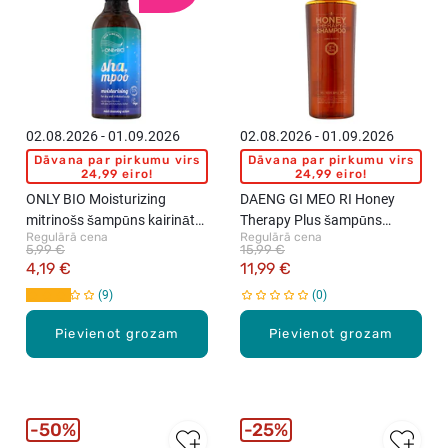
02.08.2026 - 01.09.2026
02.08.2026 - 01.09.2026
Dāvana par pirkumu virs
Dāvana par pirkumu virs
24,99 eiro!
24,99 eiro!
ONLY BIO Moisturizing
DAENG GI MEO RI Honey
mitrinošs šampūns kairinātai
Therapy Plus šampūns
Regulārā cena
Regulārā cena
un sausai galvas ādai, 400ml
matiem, 500ml
5,99 €
15,99 €
4,19 €
11,99 €
9
0
Pievienot grozam
Pievienot grozam
50%
25%