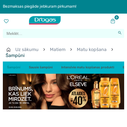
Bezmaksas piegāde jebkuram pirkumam!
0
Uz sākumu
Matiem
Matu kopšana
Šampūni
Šampūni
Sausie šampūni
Intensīvie matu kopšanas produkti
Ba