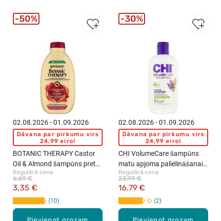
50%
30%
02.08.2026 - 01.09.2026
02.08.2026 - 01.09.2026
Dāvana par pirkumu virs
Dāvana par pirkumu virs
24,99 eiro!
24,99 eiro!
BOTANIC THERAPY Castor
CHI VolumeCare šampūns
Oil & Almond šampūns pret
matu apjoma palielināšanai,
Regulārā cena
Regulārā cena
matu izkrišanu, 400ml
355ml
6,69 €
23,99 €
3,35 €
16,79 €
10
2
Pievienot grozam
Pievienot grozam