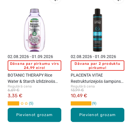
02.08.2026 - 01.09.2026
02.08.2026 - 01.09.2026
Dāvana par pirkumu virs
Dāvana par 2 produktu
24,99 eiro!
pirkumu!
BOTANIC THERAPY Rice
PLACENTA VITAE
Water & Starch izlīdzinošs
Restrukturizējošs šampūns
Regulārā cena
Regulārā cena
šampūns gariem un
ar keratīnu, 250ml
6,69 €
13,99 €
porainiem matiem, 400ml
3,35 €
10,49 €
5
9
Pievienot grozam
Pievienot grozam