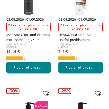
02.08.2026 - 01.09.2026
02.08.2026 - 01.09.2026
Dāvana par pirkumu virs
Dāvana par pirkumu virs
24,99 eiro!
24,99 eiro!
MADARA Gloss and Vibrancy
HEAD&SHOULDERS Anti
matu šampūns, 250ml
Hairfall pretblaugznu
Regulārā cena
Regulārā cena
šampūns, 400ml
16,99 €
8,89 €
14,44 €
7,11 €
3
1
Pievienot grozam
Pievienot grozam
30%
25%
Tikai Drogās!