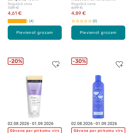
Regulārā cena
Regulārā cena
matiem, 400ml
7,09 €
6,99 €
4,61 €
4,89 €
4
0
Pievienot grozam
Pievienot grozam
20%
30%
02.08.2026 - 01.09.2026
02.08.2026 - 01.09.2026
Dāvana par pirkumu virs
Dāvana par pirkumu virs