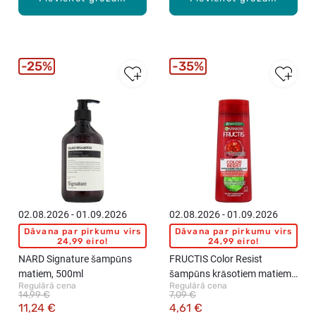
25%
35%
02.08.2026 - 01.09.2026
02.08.2026 - 01.09.2026
Dāvana par pirkumu virs
Dāvana par pirkumu virs
24,99 eiro!
24,99 eiro!
NARD Signature šampūns
FRUCTIS Color Resist
matiem, 500ml
šampūns krāsotiem matiem,
Regulārā cena
Regulārā cena
400ml
14,99 €
7,09 €
11,24 €
4,61 €