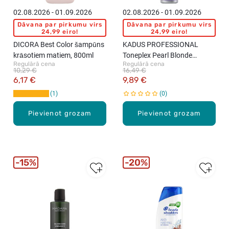
02.08.2026 - 01.09.2026
02.08.2026 - 01.09.2026
Dāvana par pirkumu virs
Dāvana par pirkumu virs
24,99 eiro!
24,99 eiro!
DICORA Best Color šampūns
KADUS PROFESSIONAL
krāsotiem matiem, 800ml
Toneplex Pearl Blonde
Regulārā cena
Regulārā cena
šampūns vēsi blonda toņa
10,29 €
16,49 €
uzturēšanai ar krāsas
6,17 €
9,89 €
pigmentiem, 250ml
1
0
Pievienot grozam
Pievienot grozam
15%
20%