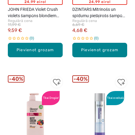
24,99 eiro!
24,99 eiro!
JOHN FRIEDA Violet Crush
DZINTARS Mitrinošs un
violets šampūns blondiem
spīdumu piešķirošs šampūns
Regulārā cena
Regulārā cena
matiem, 250ml
Kolka, 300ml
11,99 €
6,69 €
9,59 €
4,68 €
0
0
Pievienot grozam
Pievienot grozam
40%
40%
Tikai Drogās!
Tikai e-veikalā