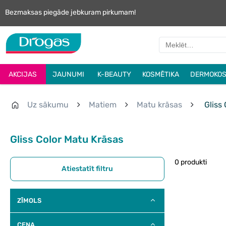
Bezmaksas piegāde jebkuram pirkumam!
AKCIJAS
JAUNUMI
K-BEAUTY
KOSMĒTIKA
DERMOKOS
Uz sākumu
Matiem
Matu krāsas
Gliss 
Gliss Color Matu Krāsas
0 produkti
Atiestatīt filtru
ZĪMOLS
CENA