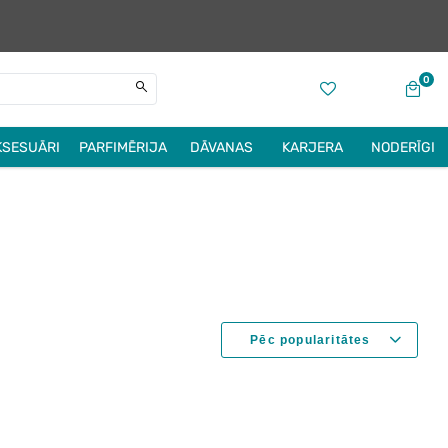
0
KSESUĀRI
PARFIMĒRIJA
DĀVANAS
KARJERA
NODERĪGI