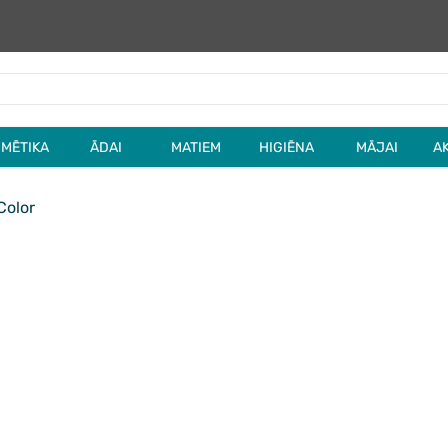
MĒTIKA
ĀDAI
MATIEM
HIGIĒNA
MĀJAI
A
Color