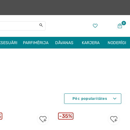
0
KSESUĀRI
PARFIMĒRIJA
DĀVANAS
KARJERA
NODERĪGI
%
35%