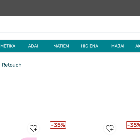
MĒTIKA
ĀDAI
MATIEM
HIGIĒNA
MĀJAI
A
 Retouch
35%
35