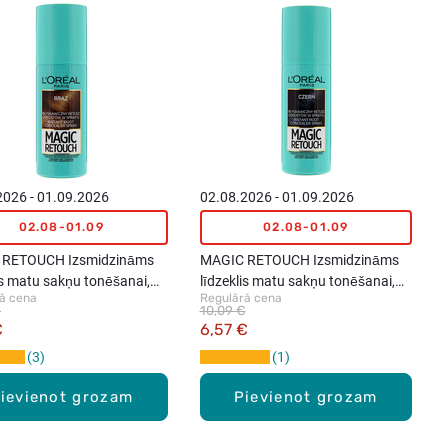
2026 - 01.09.2026
02.08.2026 - 01.09.2026
02.08-01.09
02.08-01.09
 RETOUCH Izsmidzināms
MAGIC RETOUCH Izsmidzināms
is matu sakņu tonēšanai,
līdzeklis matu sakņu tonēšanai,
ā cena
Regulārā cena
 75ml
Melns, 75ml
€
10,09 €
€
6,57 €
3
1
ievienot grozam
Pievienot grozam