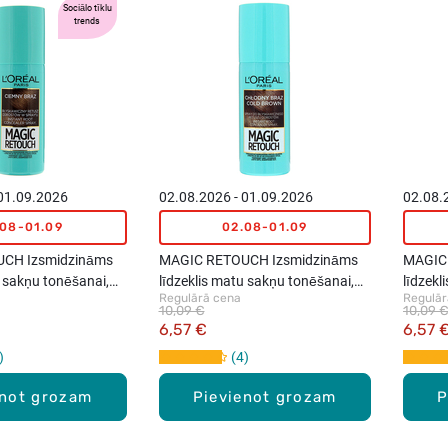
Sociālo tīklu
trends
 01.09.2026
02.08.2026 - 01.09.2026
02.08.
.08-01.09
02.08-01.09
CH Izsmidzināms
MAGIC RETOUCH Izsmidzināms
MAGIC
u sakņu tonēšanai,
līdzeklis matu sakņu tonēšanai,
līdzekl
Regulārā cena
Regulār
 75ml
Vēsi brūns, 75ml
Brūns,
10,09 €
10,09 
6,57 €
6,57 
4
enot grozam
Pievienot grozam
P