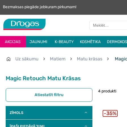
Bezmaksas piegāde jebkuram pirkumam!
AKCIJAS
JAUNUMI
K-BEAUTY
KOSMĒTIKA
DERMOKOS
Uz sākumu
Matiem
Matu krāsas
Magic
Magic Retouch Matu Krāsas
4 produkti
Atiestatīt filtru
35%
ZĪMOLS
ĪPAŠI PIEDĀVĀJUMI