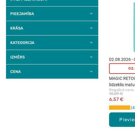
PIEEJAMĪBA
KRĀSA
KATEGORIJA
IZMĒRS
02.08.2026 -
02
CENA
MAGIC RETOU
līdzeklis mat
Regulārā cena
Tumši brūns,
10,09 €
6,57 €
4
Pievi