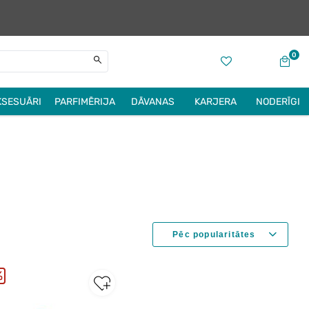
0
KSESUĀRI
PARFIMĒRIJA
DĀVANAS
KARJERA
NODERĪGI
%