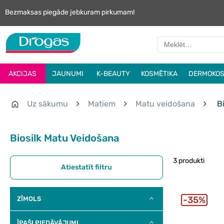
Bezmaksas piegāde jebkuram pirkumam!
AKCIJAS
JAUNUMI
K-BEAUTY
KOSMĒTIKA
DERMOKOS
Uz sākumu
Matiem
Matu veidošana
Bi
Biosilk Matu Veidošana
3 produkti
Atiestatīt filtru
35%
ZĪMOLS
ĪPAŠI PIEDĀVĀJUMI