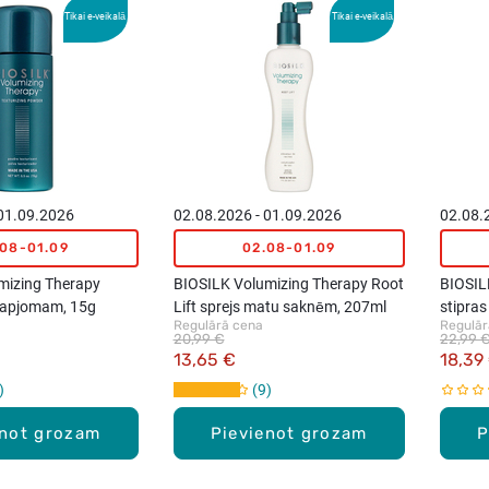
Tikai e-veikalā
Tikai e-veikalā
 01.09.2026
02.08.2026 - 01.09.2026
02.08.
.08-01.09
02.08-01.09
mizing Therapy
BIOSILK Volumizing Therapy Root
BIOSIL
 apjomam, 15g
Lift sprejs matu saknēm, 207ml
stipras
Regulārā cena
Regulār
20,99 €
22,99 
13,65 €
18,39
9
enot grozam
Pievienot grozam
P