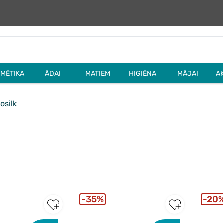
MĒTIKA
ĀDAI
MATIEM
HIGIĒNA
MĀJAI
A
osilk
35%
20