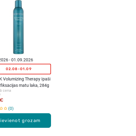
2026 - 01.09.2026
02.08-01.09
K Volumizing Therapy īpaši
 fiksācijas matu laka, 284g
ā cena
€
 €
0
ievienot grozam