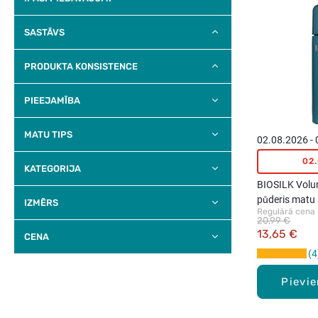
SASTĀVS
PRODUKTA KONSISTENCE
PIEEJAMĪBA
MATU TIPS
02.08.2026 -
02
KATEGORIJA
BIOSILK Volu
pūderis matu
IZMĒRS
Regulārā cena
20,99 €
13,65 €
CENA
4
Pievi