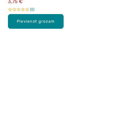
3,75 €
0
Pievienot grozam
Karjera Drogās
BUJ Biežāk uzdotie jautājumi
Lietošanas noteikumi