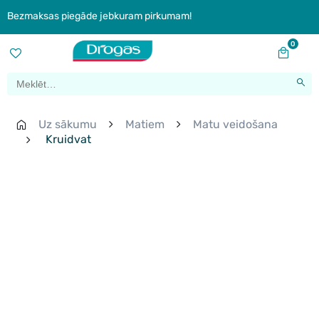
Bezmaksas piegāde jebkuram pirkumam!
0
Uz sākumu
Matiem
Matu veidošana
Kruidvat