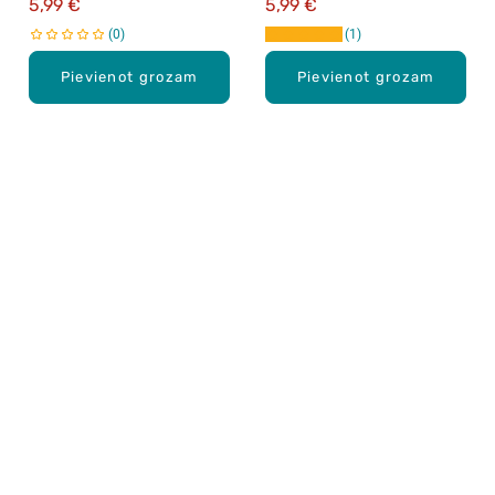
5,99 €
5,99 €
0
1
Pievienot grozam
Pievienot grozam
Karjera Drogās
BUJ Biežāk uzdotie jautājumi
Lietošanas noteikumi