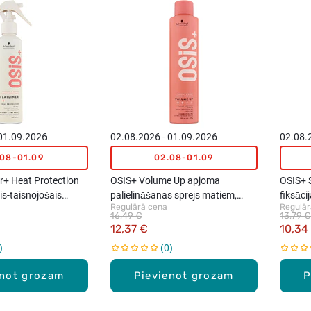
 01.09.2026
02.08.2026 - 01.09.2026
02.08.
.08-01.09
02.08-01.09
er+ Heat Protection
OSIS+ Volume Up apjoma
OSIS+ S
s-taisnojošais
palielināšanas sprejs matiem,
fiksāci
Regulārā cena
Regulār
m, 200ml
300ml
16,49 €
13,79 €
12,37 €
10,34
0
enot grozam
Pievienot grozam
P