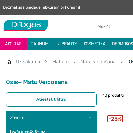
Bezmaksas piegāde jebkuram pirkumam!
AKCIJAS
JAUNUMI
K-BEAUTY
KOSMĒTIKA
DERMOKOS
Uz sākumu
Matiem
Matu veidošana
Os
Osis+ Matu Veidošana
10 produkti
Atiestatīt filtru
25%
ZĪMOLS
ĪPAŠI PIEDĀVĀJUMI