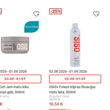
%
25%
Tikai e-veikalā
2026 - 01.09.2026
02.08.2026 - 01.09.2026
02.08-01.09
02.08-01.09
Curl Jam matu loku
OSIS+ Freeze stipras fiksācijas
anas gels, 300ml
matu laka, 300ml
ā cena
Regulārā cena
13,79 €
 €
10,34 €