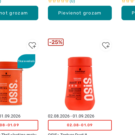
0
enot grozam
Pievienot grozam
P
25%
Tikai e-veikalā
 01.09.2026
02.08.2026 - 01.09.2026
.08-01.09
02.08-01.09
 Thril еlastīga matu
OSIS+ Texture Dust it