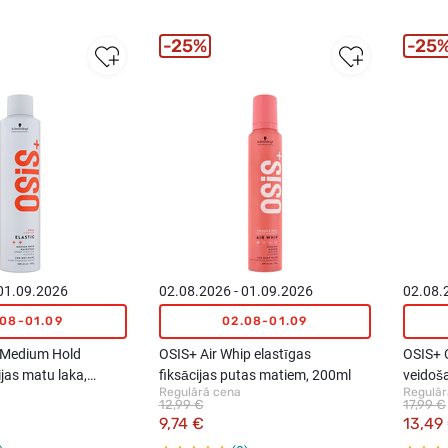
25%
25
 01.09.2026
02.08.2026 - 01.09.2026
02.08.
.08-01.09
02.08-01.09
c Medium Hold
OSIS+ Air Whip elastīgas
OSIS+ 
ijas matu laka,
fiksācijas putas matiem, 200ml
veidoš
Regulārā cena
Regulār
12,99 €
17,99 €
9,74 €
13,49