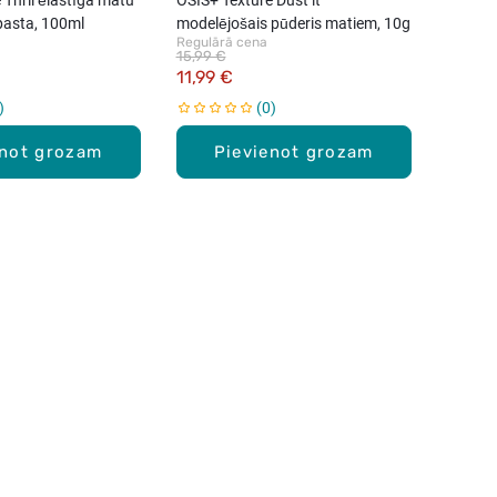
pasta, 100ml
modelējošais pūderis matiem, 10g
Regulārā cena
15,99 €
11,99 €
0
enot grozam
Pievienot grozam