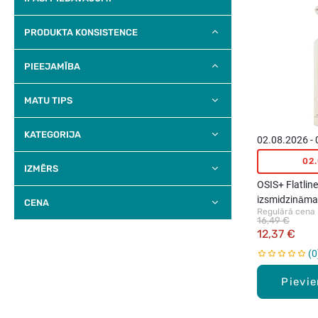
PRODUKTA KONSISTENCE
PIEEJAMĪBA
MATU TIPS
KATEGORIJA
02.08.2026 -
02
IZMĒRS
OSIS+ Flatlin
izsmidzināmai
CENA
Regulārā cena
serums matie
16,49 €
12,37 €
0
Pievi