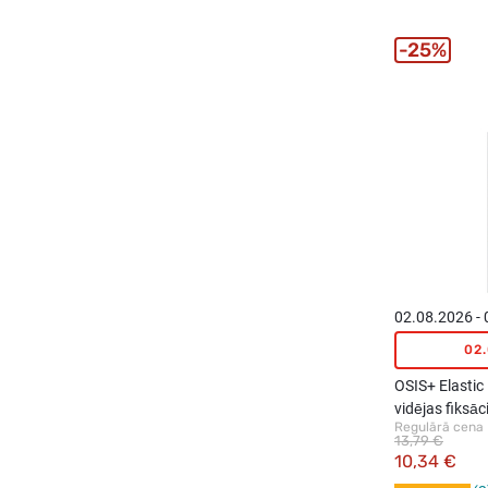
25%
02.08.2026 -
02
OSIS+ Elasti
vidējas fiksāc
Regulārā cena
300ml
13,79 €
10,34 €