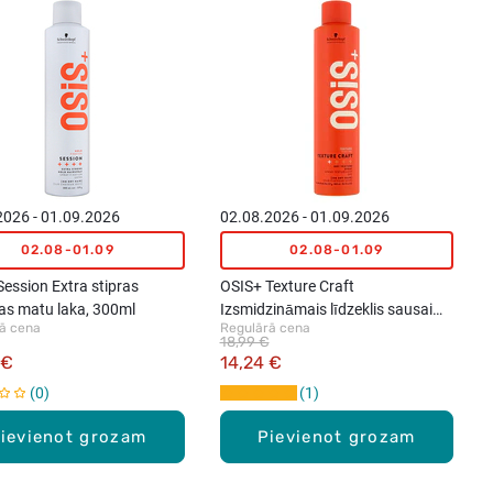
2026 - 01.09.2026
02.08.2026 - 01.09.2026
02.08-01.09
02.08-01.09
ession Extra stipras
OSIS+ Texture Craft
jas matu laka, 300ml
Izsmidzināmais līdzeklis sausai
ā cena
Regulārā cena
tekstūrai, 300ml
18,99 €
 €
14,24 €
0
1
ievienot grozam
Pievienot grozam