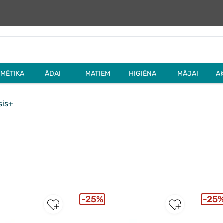
MĒTIKA
ĀDAI
MATIEM
HIGIĒNA
MĀJAI
A
is+
25%
25