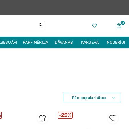
0
KSESUĀRI
PARFIMĒRIJA
DĀVANAS
KARJERA
NODERĪGI
%
25%