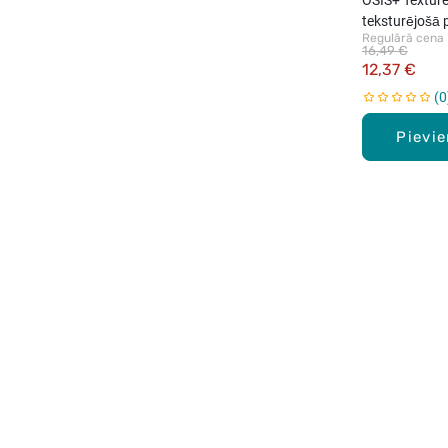
teksturējošā 
Regulārā cena
16,49 €
12,37 €
0
Pievi