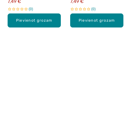
7,49 €
7,49 €
0
0
Pievienot grozam
Pievienot grozam
Karjera Drogās
BUJ Biežāk uzdotie jautājumi
Lietošanas noteikumi