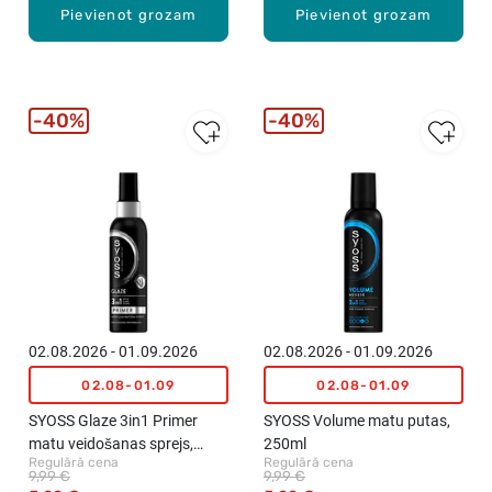
Pievienot grozam
Pievienot grozam
40%
40%
02.08.2026 - 01.09.2026
02.08.2026 - 01.09.2026
02.08-01.09
02.08-01.09
SYOSS Glaze 3in1 Primer
SYOSS Volume matu putas,
matu veidošanas sprejs,
250ml
Regulārā cena
Regulārā cena
150ml
9,99 €
9,99 €