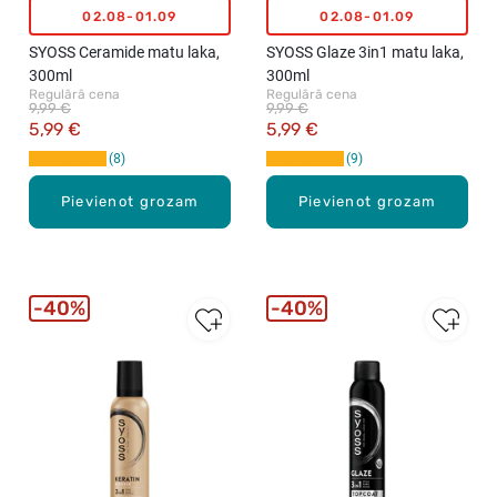
02.08-01.09
02.08-01.09
SYOSS Ceramide matu laka,
SYOSS Glaze 3in1 matu laka,
300ml
300ml
Regulārā cena
Regulārā cena
9,99 €
9,99 €
5,99 €
5,99 €
8
9
Pievienot grozam
Pievienot grozam
40%
40%