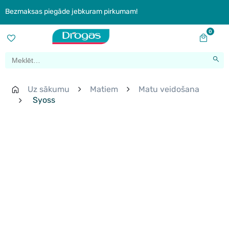
Bezmaksas piegāde jebkuram pirkumam!
0
Uz sākumu
Matiem
Matu veidošana
Syoss