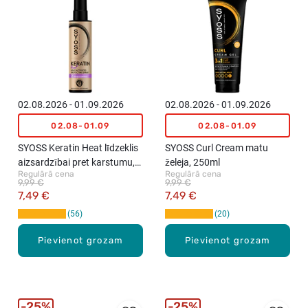
02.08.2026 - 01.09.2026
02.08.2026 - 01.09.2026
02.08-01.09
02.08-01.09
SYOSS Keratin Heat līdzeklis
SYOSS Curl Cream matu
aizsardzībai pret karstumu,
želeja, 250ml
Regulārā cena
Regulārā cena
200ml
9,99 €
9,99 €
7,49 €
7,49 €
56
20
Pievienot grozam
Pievienot grozam
25%
25%