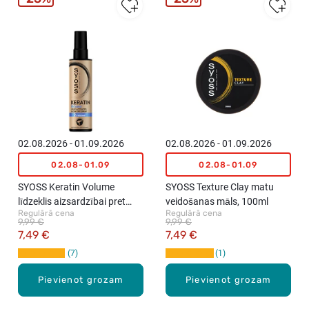
02.08.2026 - 01.09.2026
02.08.2026 - 01.09.2026
02.08-01.09
02.08-01.09
SYOSS Keratin Volume
SYOSS Texture Clay matu
līdzeklis aizsardzībai pret
veidošanas māls, 100ml
Regulārā cena
Regulārā cena
karstumu, 200ml
9,99 €
9,99 €
7,49 €
7,49 €
7
1
Pievienot grozam
Pievienot grozam