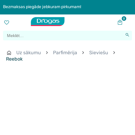
Bezmaksas piegāde jebkuram pirkumam!
0
Uz sākumu
Parfimērija
Sieviešu
Reebok