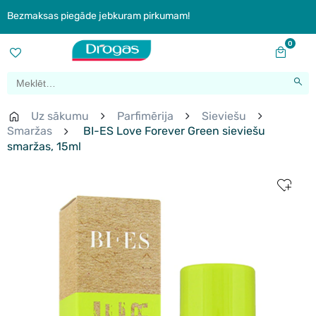
Bezmaksas piegāde jebkuram pirkumam!
0
Uz sākumu
Parfimērija
Sieviešu
Smaržas
BI-ES Love Forever Green sieviešu
smaržas, 15ml