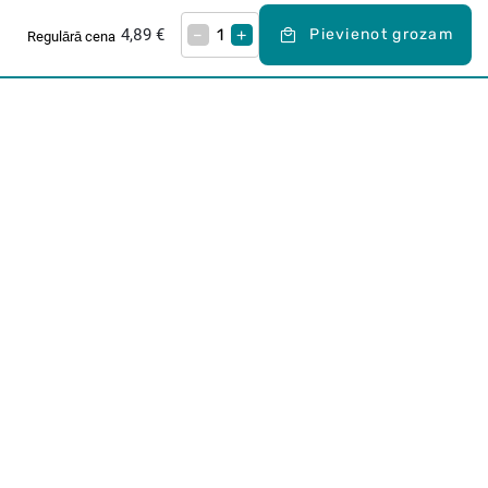
4,89 €
–
+
Pievienot grozam
Regulārā cena
Karjera Drogās
BUJ Biežāk uzdotie jautājumi
Lietošanas noteikumi
Par Drogas
E-veikals