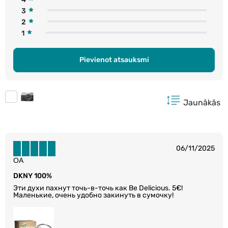
3
2
1
Pievienot atsauksmi
Jaunākās
06/11/2025
ОА
DKNY 100%
Эти духи пахнут точь-в-точь как Be Delicious. 5€!
Маленькие, очень удобно закинуть в сумочку!