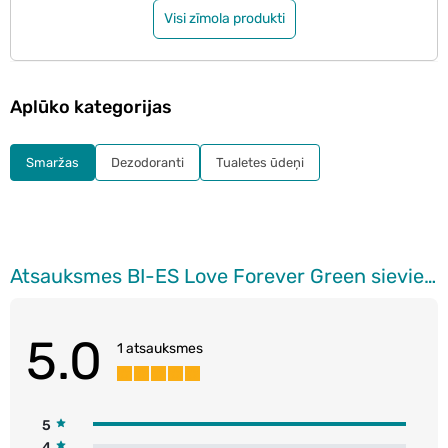
Visi zīmola produkti
Aplūko kategorijas
Smaržas
Dezodoranti
Tualetes ūdeņi
Atsauksmes BI-ES Love Forever Green sieviešu smaržas, 15ml
5.0
1 atsauksmes
5
4