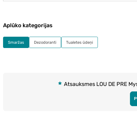
Aplūko kategorijas
Smaržas
Dezodoranti
Tualetes ūdeņi
Atsauksmes LOU DE PRE Mysti
P