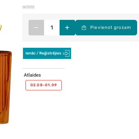
605393
–
+
Pievienot grozam
Atlaides
02.08-01.09