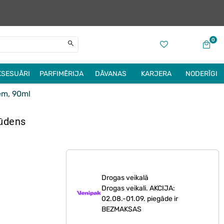
0
KSESUĀRI
PARFIMĒRIJA
DĀVANAS
KARJERA
NODERĪGI
ēm, 90ml
 ūdens
Drogas veikalā
Drogas veikali. AKCIJA:
02.08.-01.09. piegāde ir
BEZMAKSAS