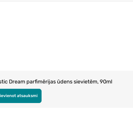
c Dream parfimērijas ūdens sievietēm, 90ml
ievienot atsauksmi