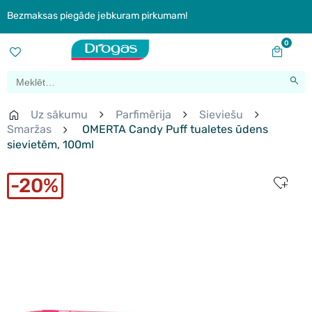
Bezmaksas piegāde jebkuram pirkumam!
0
Uz sākumu
Parfimērija
Sieviešu
Smaržas
OMERTA Candy Puff tualetes ūdens
sievietēm, 100ml
20%