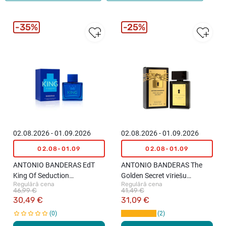
35%
25%
02.08.2026 - 01.09.2026
02.08.2026 - 01.09.2026
02.08-01.09
02.08-01.09
ANTONIO BANDERAS EdT
ANTONIO BANDERAS The
King Of Seduction
Golden Secret vīriešu
Regulārā cena
Regulārā cena
Summerland tualetes ūdens
tualetes ūdens, 50ml
46,99 €
41,49 €
vīriešiem, 100ml
30,49 €
31,09 €
0
2