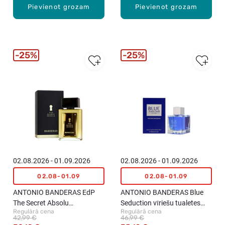
Pievienot grozam
Pievienot grozam
25%
25%
02.08.2026 - 01.09.2026
02.08.2026 - 01.09.2026
02.08-01.09
02.08-01.09
ANTONIO BANDERAS EdP
ANTONIO BANDERAS Blue
The Secret Absolu
Seduction vīriešu tualetes
Regulārā cena
Regulārā cena
parfimērijas ūdens vīriešiem,
ūdens, 100ml
42,99 €
46,99 €
50ml