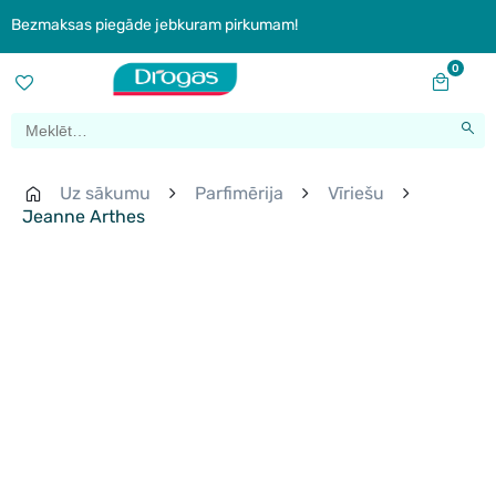
Bezmaksas piegāde jebkuram pirkumam!
0
Uz sākumu
Parfimērija
Vīriešu
Jeanne Arthes