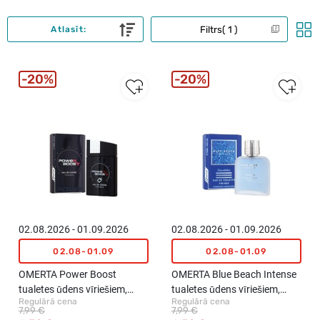
Filtrs
1
Atlasīt:
20%
20%
02.08.2026 - 01.09.2026
02.08.2026 - 01.09.2026
02.08-01.09
02.08-01.09
OMERTA Power Boost
OMERTA Blue Beach Intense
tualetes ūdens vīriešiem,
tualetes ūdens vīriešiem,
Regulārā cena
Regulārā cena
100ml
100ml
7,99 €
7,99 €