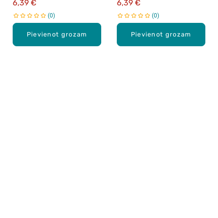
6,39 €
6,39 €
0
0
Pievienot grozam
Pievienot grozam
Karjera Drogās
BUJ Biežāk uzdotie jautājumi
Lietošanas noteikumi