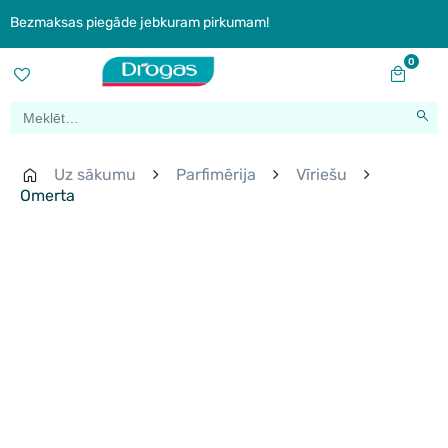
Bezmaksas piegāde jebkuram pirkumam!
0
Uz sākumu
Parfimērija
Vīriešu
Omerta