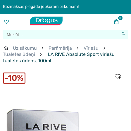
Bezmaksas piegāde jebkuram pirkumam!
0
Uz sākumu
Parfimērija
Vīriešu
Tualetes ūdeņi
LA RIVE Absolute Sport vīriešu
tualetes ūdens, 100ml
10%