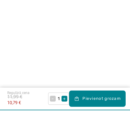
Regulārā cena
11,99 €
–
+
Pievienot grozam
10,79 €