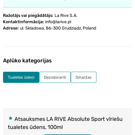
Ražotājs vai piegādātājs
La Rive S.A.
Kontaktinformācija
info@larive.pl
Adrese
ul. Skladowa, 86-300 Grudziadz, Poland
Aplūko kategorijas
Tualetes ūdeņi
Dezodoranti
Smaržas
Atsauksmes LA RIVE Absolute Sport vīriešu
tualetes ūdens, 100ml