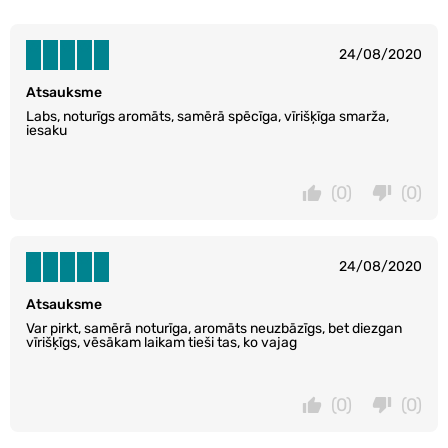
24/08/2020
Atsauksme
Labs, noturīgs aromāts, samērā spēcīga, vīrišķīga smarža,
iesaku
(0)
(0)
24/08/2020
Atsauksme
Var pirkt, samērā noturīga, aromāts neuzbāzīgs, bet diezgan
vīrišķīgs, vēsākam laikam tieši tas, ko vajag
(0)
(0)