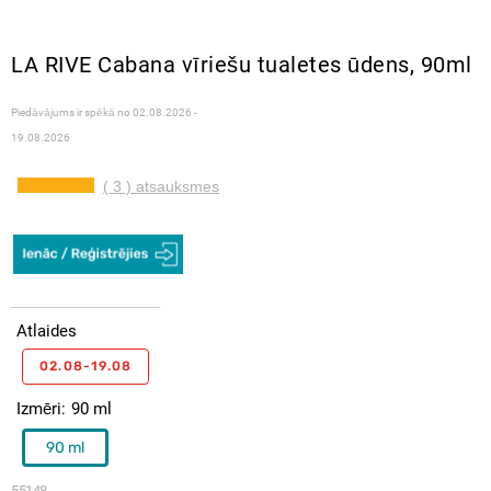
LA RIVE Cabana vīriešu tualetes ūdens, 90ml
Piedāvājums ir spēkā no
02.08.2026 -
19.08.2026
( 3 ) atsauksmes
Atlaides
02.08-19.08
Izmēri
90 ml
90 ml
55148