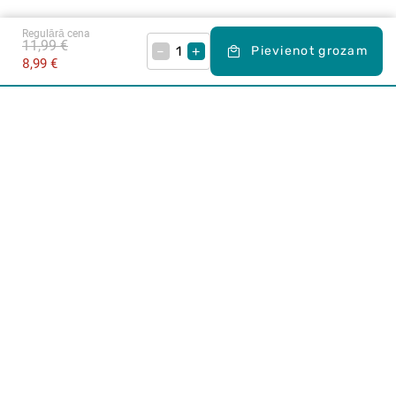
Regulārā cena
11,99 €
–
+
Pievienot grozam
8,99 €
Karjera Drogās
BUJ Biežāk uzdotie jautājumi
Lietošanas noteikumi
Par Drogas