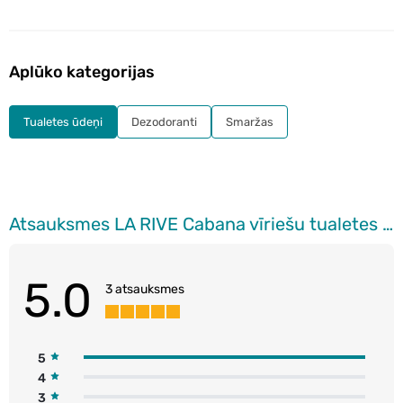
Aplūko kategorijas
Tualetes ūdeņi
Dezodoranti
Smaržas
Atsauksmes LA RIVE Cabana vīriešu tualetes ūdens, 90ml
5.0
3 atsauksmes
5
4
3