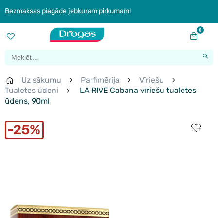
Bezmaksas piegāde jebkuram pirkumam!
0
Uz sākumu
Parfimērija
Vīriešu
Tualetes ūdeņi
LA RIVE Cabana vīriešu tualetes
ūdens, 90ml
25%