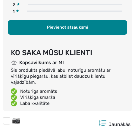
2
1
Pievienot atsauksmi
KO SAKA MŪSU KLIENTI
Kopsavilkums ar MI
Šis produkts piedāvā labu, noturīgu aromātu ar
vīrišķīgu piegaršu, kas atbilst daudzu klientu
vajadzībām.
Noturīgs aromāts
Vīrišķīga smarža
Laba kvalitāte
Jaunākās