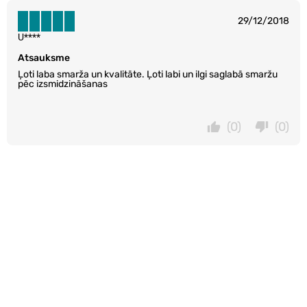
29/12/2018
U****
Atsauksme
Ļoti laba smarža un kvalitāte. Ļoti labi un ilgi saglabā smaržu
pēc izsmidzināšanas
(0)
(0)