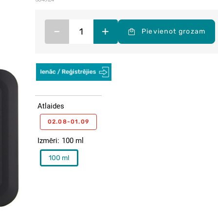
–
+
Pievienot grozam
Atlaides
02.08-01.09
Izmēri
100 ml
100 ml