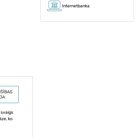
Internetbanka
ŠĪBAS
JA
 svaigs
āze, ko