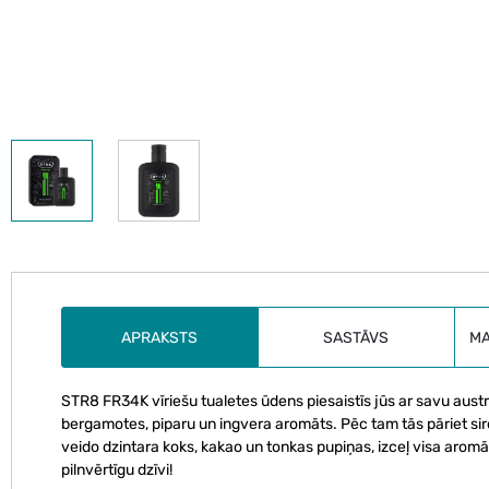
APRAKSTS
SASTĀVS
M
STR8 FR34K vīriešu tualetes ūdens piesaistīs jūs ar savu aust
bergamotes, piparu un ingvera aromāts. Pēc tam tās pāriet si
veido dzintara koks, kakao un tonkas pupiņas, izceļ visa aromāt
pilnvērtīgu dzīvi!