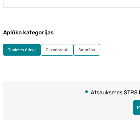
Aplūko kategorijas
Tualetes ūdeņi
Dezodoranti
Smaržas
Atsauksmes STR8 FR
P