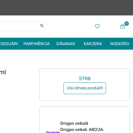
0
KSESUĀRI
PARFIMĒRIJA
DĀVANAS
KARJERA
NODERĪGI
0ml
STR8
Visi zīmola produkti
Drogas veikalā
Drogas veikali. AKCIJA: