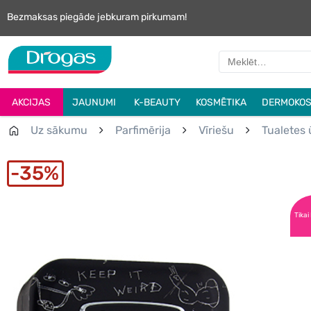
Bezmaksas piegāde jebkuram pirkumam!
AKCIJAS
JAUNUMI
K-BEAUTY
KOSMĒTIKA
DERMOKOS
Uz sākumu
Parfimērija
Vīriešu
Tualetes 
35%
Tikai