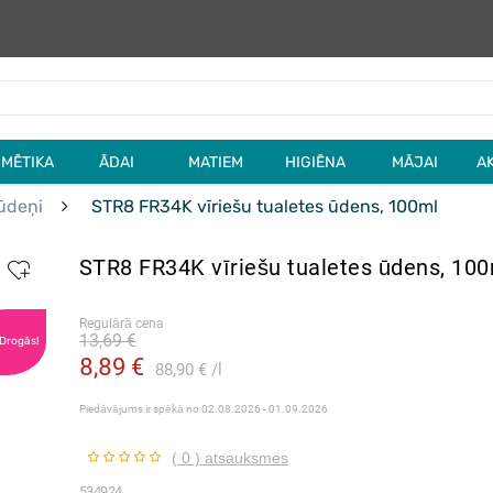
MĒTIKA
ĀDAI
MATIEM
HIGIĒNA
MĀJAI
A
ūdeņi
STR8 FR34K vīriešu tualetes ūdens, 100ml
STR8 FR34K vīriešu tualetes ūdens, 10
Regulārā cena
13,69 €
 Drogās!
8,89 €
88,90 €
l
Piedāvājums ir spēkā no
02.08.2026 - 01.09.2026
( 0 ) atsauksmes
534924