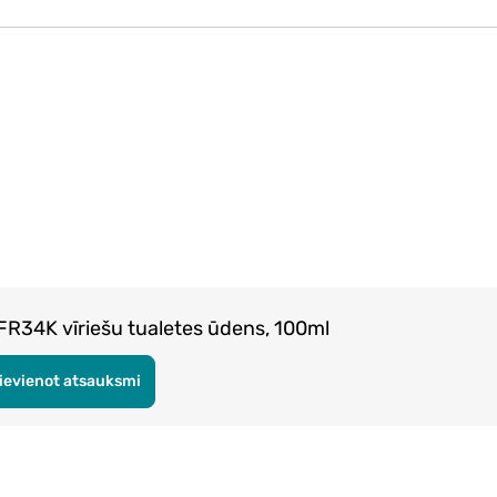
34K vīriešu tualetes ūdens, 100ml
ievienot atsauksmi