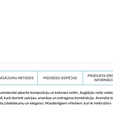
PRODUKTA DRO
AKSĀJUMU METODES
PIEGĀDES IESPĒJAS
INFORMĀCI
rumnieciski pikanto kompozīciju un koksnes notīm. Augšējās notis veido
rdī, kurā dominē salvijas, ananāsa un estragona kombinācija. Aromāta b
a jutekliskumu un eleganci. Mūsdienīgiem vīriešiem, kuri ik mirkli dzīvo