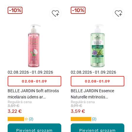
10%
10%
02.08.2026 - 01.09.2026
02.08.2026 - 01.09.2026
02.08-01.09
02.08-01.09
BELLE JARDIN Soft attīrošs
BELLE JARDIN Essence
micelārais ūdens ar
Naturelle mitrinošs
Regulārā cena
Regulārā cena
ehinācijas ekstraktu, 400ml
micelārais toniks 3in1, 500ml
3,59 €
3,99 €
3,22 €
3,59 €
2
2
Pievienot grozam
Pievienot grozam