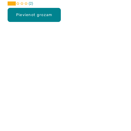
2
Pievienot grozam
Karjera Drogās
BUJ Biežāk uzdotie jautājumi
Lietošanas noteikumi
Par Drogas