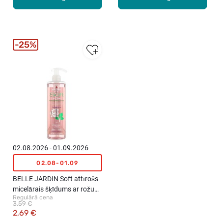
25%
02.08.2026 - 01.09.2026
02.08-01.09
BELLE JARDIN Soft attīrošs
micelārais šķīdums ar rožu
Regulārā cena
ekstraktu, 400ml
3,59 €
2,69 €