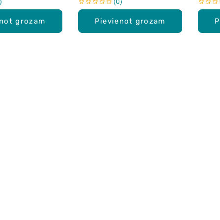
0
enot grozam
Pievienot grozam
P