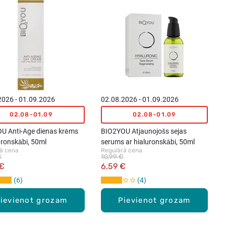
2026 - 01.09.2026
02.08.2026 - 01.09.2026
02.08-01.09
02.08-01.09
U Anti-Age dienas krēms
BIO2YOU Atjaunojošs sejas
uronskābi, 50ml
serums ar hialuronskābi, 50ml
ā cena
Regulārā cena
€
10,99 €
 €
6,59 €
6
4
ievienot grozam
Pievienot grozam