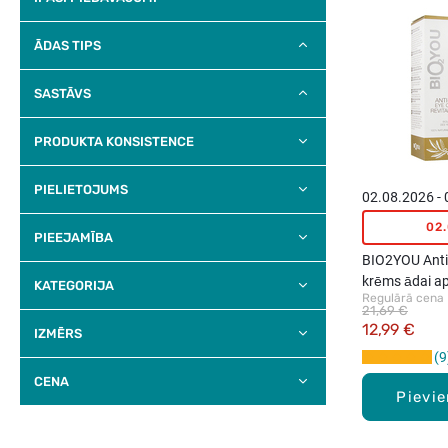
ĀDAS TIPS
SASTĀVS
PRODUKTA KONSISTENCE
PIELIETOJUMS
02.08.2026 -
02
PIEEJAMĪBA
BIO2YOU Anti
krēms ādai a
KATEGORIJA
Regulārā cena
21,69 €
12,99 €
IZMĒRS
9
CENA
Pievi