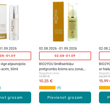
 01.09.2026
02.08.2026 - 01.09.2026
02.08.
.08-01.09
02.08-01.09
-Age atjaunojošs
BIO2YOU Smiltsērkšķu
BIO2YO
p acīm, 30ml
pretgrumbu krēms acu zonai,
ar hial
Regulārā cena
Regulār
30ml
17,09 €
26,69 
10,25 €
15,99
9
enot grozam
Pievienot grozam
P