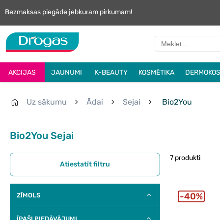
Bezmaksas piegāde jebkuram pirkumam!
AKCIJAS
JAUNUMI
K-BEAUTY
KOSMĒTIKA
DERMOKOS
Uz sākumu
Ādai
Sejai
Bio2You
Bio2You Sejai
7 produkti
Atiestatīt filtru
40%
ZĪMOLS
ĪPAŠI PIEDĀVĀJUMI