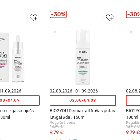
30%
30
New
 01.09.2026
02.08.2026 - 01.09.2026
02.08.
.08-01.09
02.08-01.09
ma+ izgaismojošs
BIO2YOU Derma+ attīrošas putas
BIO2YO
 30ml
jutīgai ādai, 150ml
100ml
Regulārā cena
Regulār
13,99 €
13,99 €
9,79 €
9,79 €