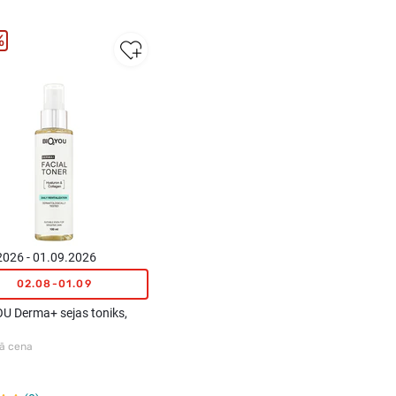
%
New
2026 - 01.09.2026
02.08-01.09
U Derma+ sejas toniks,
ā cena