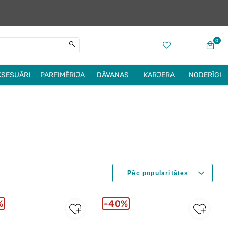
0
KSESUĀRI
PARFIMĒRIJA
DĀVANAS
KARJERA
NODERĪGI
%
40%