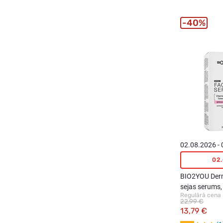
40%
02.08.2026 -
02
BIO2YOU Der
sejas serums,
Regulārā cena
22,99 €
13,79 €