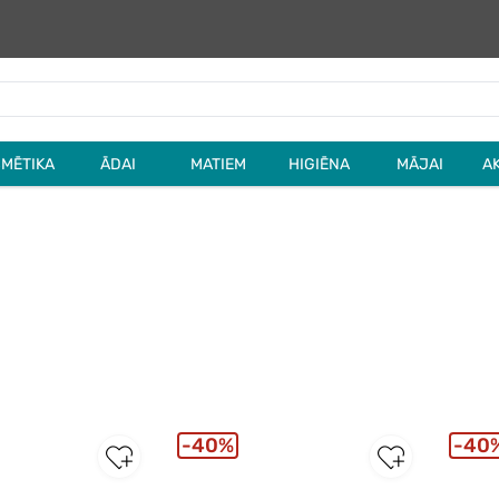
MĒTIKA
ĀDAI
MATIEM
HIGIĒNA
MĀJAI
A
40%
40