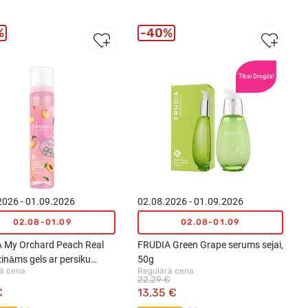
%
40%
Tikai Drogās!
2026 - 01.09.2026
02.08.2026 - 01.09.2026
02.08-01.09
02.08-01.09
 My Orchard Peach Real
FRUDIA Green Grape serums sejai,
ināms gels ar persiku
50g
ā cena
Regulārā cena
ktu, 125ml
22,29 €
€
13,35 €