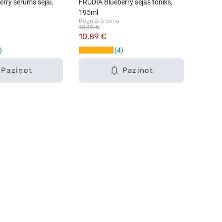
rry serums sejai,
FRUDIA Blueberry sejas toniks,
195ml
Regulārā cena
18,19 €
10,89 €
4
Paziņot
Paziņot