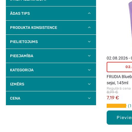
ĀDAS TIPS
PRODUKTA KONSISTENCE
PIELIETOJUMS
PIEEJAMĪBA
02.08.2026 -
02
KATEGORIJA
FRUDIA Bluebe
sejai, 145ml
IZMĒRS
Regulārā cena
8,99 €
7,19 €
CENA
1
Pievi