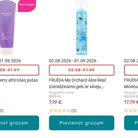
Tikai Drogās!
 01.09.2026
02.08.2026 - 01.09.2026
02.08.
.08-01.09
02.08-01.09
rry attīrošās putas
FRUDIA My Orchard Aloe Real
FRUDIA
izsmidzināms gels ar alveju,
Moistur
Regulārā cena
Regulār
125ml
40ml
8,99 €
22,29 
7,19 €
17,79 
0
0
enot grozam
Pievienot grozam
P