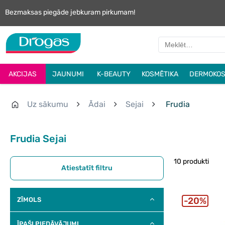
Bezmaksas piegāde jebkuram pirkumam!
AKCIJAS
JAUNUMI
K-BEAUTY
KOSMĒTIKA
DERMOKOS
Uz sākumu
Ādai
Sejai
Frudia
Frudia Sejai
10 produkti
Atiestatīt filtru
20%
ZĪMOLS
ĪPAŠI PIEDĀVĀJUMI