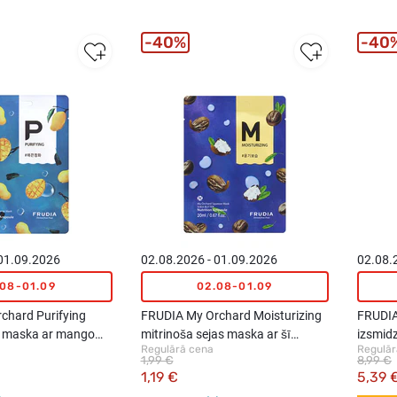
40%
40
 01.09.2026
02.08.2026 - 01.09.2026
02.08.
.08-01.09
02.08-01.09
chard Purifying
FRUDIA My Orchard Moisturizing
FRUDIA
as maska ar mango
mitrinoša sejas maska ar šī
izsmidz
Regulārā cena
Regulār
ab.
sviestu, 1gab.
ekstra
1,99 €
8,99 €
1,19 €
5,39 