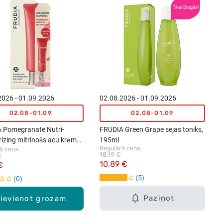
Tikai Drogās!
2026 - 01.09.2026
02.08.2026 - 01.09.2026
02.08-01.09
02.08-01.09
 Pomegranate Nutri-
FRUDIA Green Grape sejas toniks,
izing mitrinošs acu krēms,
195ml
Regulārā cena
ā cena
18,19 €
€
10,89 €
€
5
0
Paziņot
ievienot grozam