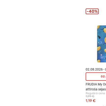
40%
02.08.2026 -
02
FRUDIA My Or
attīroša sej
Regulārā cena
ekstraktu, 1g
1,99 €
1,19 €