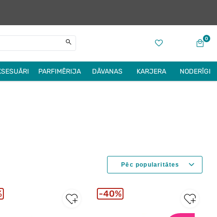
0
KSESUĀRI
PARFIMĒRIJA
DĀVANAS
KARJERA
NODERĪGI
%
40%