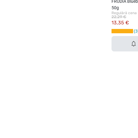
FRUDIA Bluebe
50g
Regulārā cena
22,29 €
13,35 €
3