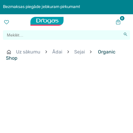
Bezmaksas piegāde jebkuram pirkumam!
0
Uz sākumu
Ādai
Sejai
Organic
Shop