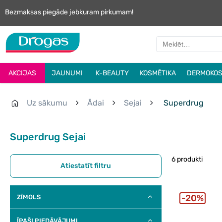
Bezmaksas piegāde jebkuram pirkumam!
AKCIJAS
JAUNUMI
K-BEAUTY
KOSMĒTIKA
DERMOKOS
Uz sākumu
Ādai
Sejai
Superdrug
Superdrug Sejai
6 produkti
Atiestatīt filtru
20%
ZĪMOLS
ĪPAŠI PIEDĀVĀJUMI