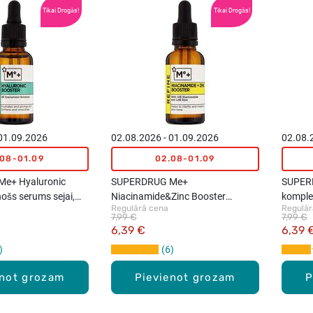
Tikai Drogās!
Tikai Drogās!
 01.09.2026
02.08.2026 - 01.09.2026
02.08.
.08-01.09
02.08-01.09
e+ Hyaluronic
SUPERDRUG Me+
SUPERD
nošs serums sejai,
Niacinamide&Zinc Booster
komple
Regulārā cena
Regulār
serums taukainai ādai, 30ml
7,99 €
7,99 €
6,39 €
6,39 
6
enot grozam
Pievienot grozam
P