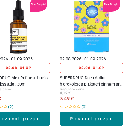
Tikai Drogās!
Tikai Drogās!
2026 - 01.09.2026
02.08.2026 - 01.09.2026
02.08-01.09
02.08-01.09
RUG Me+ Refine attīrošs
SUPERDRUG Deep Action
kss ādai, 30ml
hidrokoloīda plāksteri pinnēm ar
ā cena
Regulārā cena
salicilskābi, 30gab.
4,99 €
€
3,49 €
2
0
ievienot grozam
Pievienot grozam