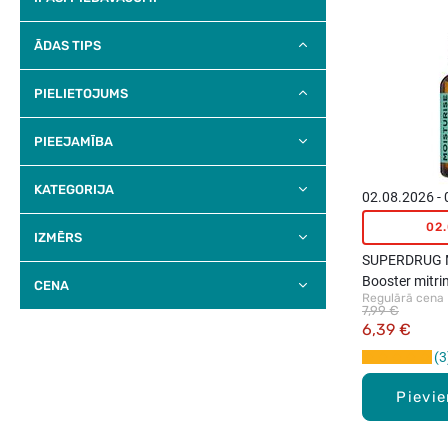
ĀDAS TIPS
PIELIETOJUMS
PIEEJAMĪBA
KATEGORIJA
02.08.2026 -
02
IZMĒRS
SUPERDRUG M
Booster mitri
CENA
Regulārā cena
30ml
7,99 €
6,39 €
3
Pievi