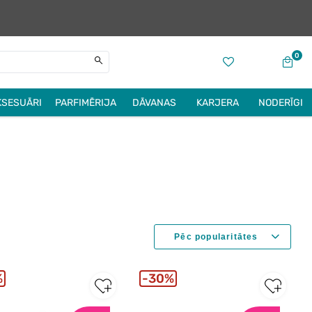
0
KSESUĀRI
PARFIMĒRIJA
DĀVANAS
KARJERA
NODERĪGI
%
30%