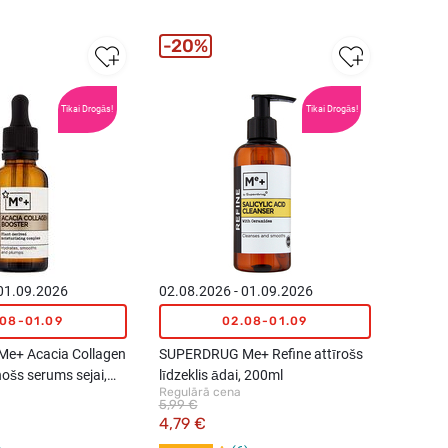
20%
Tikai Drogās!
Tikai Drogās!
 01.09.2026
02.08.2026 - 01.09.2026
.08-01.09
02.08-01.09
e+ Acacia Collagen
SUPERDRUG Me+ Refine attīrošs
nošs serums sejai,
līdzeklis ādai, 200ml
Regulārā cena
5,99 €
4,79 €