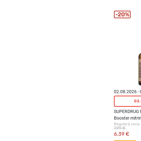
20%
02.08.2026 -
02
SUPERDRUG M
Booster mitri
Regulārā cena
30ml
7,99 €
6,39 €