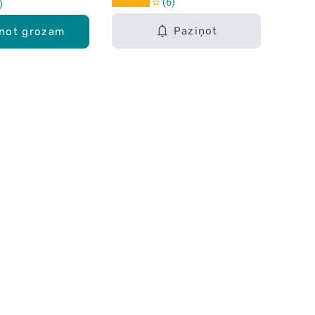
6
Paziņot
enot grozam