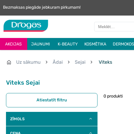
Bezmaksas piegāde jebkuram pirkumam!
AKCIJAS
JAUNUMI
K-BEAUTY
KOSMĒTIKA
DERMOKOS
Uz sākumu
Ādai
Sejai
Viteks
Viteks Sejai
0 produkti
Atiestatīt filtru
ZĪMOLS
CENA