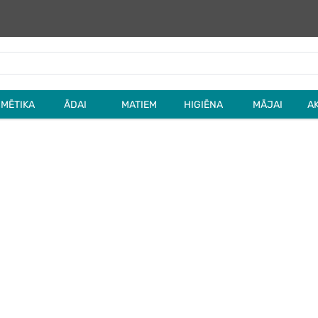
MĒTIKA
ĀDAI
MATIEM
HIGIĒNA
MĀJAI
A