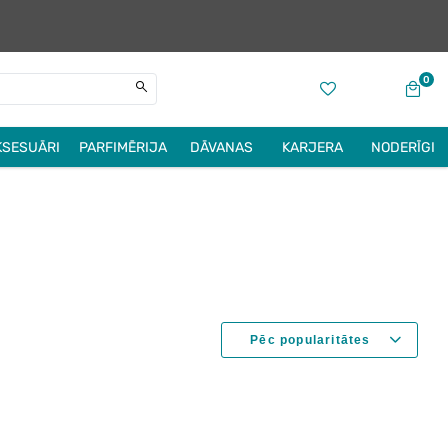
0
KSESUĀRI
PARFIMĒRIJA
DĀVANAS
KARJERA
NODERĪGI