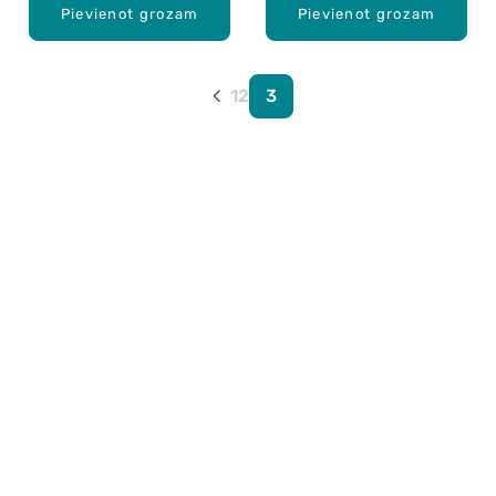
Pievienot grozam
Pievienot grozam
1
2
3
Karjera Drogās
BUJ Biežāk uzdotie jautājumi
Lietošanas noteikumi