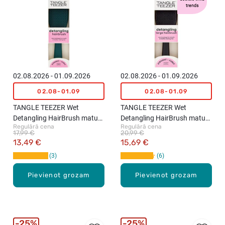
trends
02.08.2026 - 01.09.2026
02.08.2026 - 01.09.2026
02.08-01.09
02.08-01.09
TANGLE TEEZER Wet
TANGLE TEEZER Wet
Detangling HairBrush matu
Detangling HairBrush matu
Regulārā cena
Regulārā cena
ķemme, Green
ķemme, L, Black
17,99 €
20,99 €
13,49 €
15,69 €
3
6
Pievienot grozam
Pievienot grozam
25%
25%