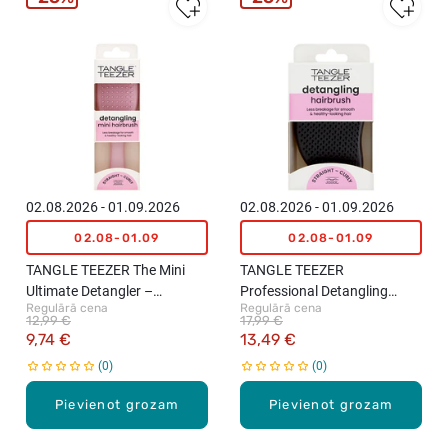
02.08.2026 - 01.09.2026
02.08.2026 - 01.09.2026
02.08-01.09
02.08-01.09
TANGLE TEEZER The Mini
TANGLE TEEZER
Ultimate Detangler –
Professional Detangling
Regulārā cena
Regulārā cena
Millenian Pink matu suka
HairBrush matu ķemme,
12,99 €
17,99 €
Panther Black
9,74 €
13,49 €
0
0
Pievienot grozam
Pievienot grozam