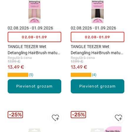
02.08.2026 - 01.09.2026
02.08.2026 - 01.09.2026
02.08-01.09
02.08-01.09
TANGLE TEEZER Wet
TANGLE TEEZER Wet
Detangling HairBrush matu
Detangling HairBrush matu
Regulārā cena
Regulārā cena
ķemme, Pink
ķemme, Black
17,99 €
17,99 €
13,49 €
13,49 €
5
4
Pievienot grozam
Pievienot grozam
25%
25%
Sociālo tīklu