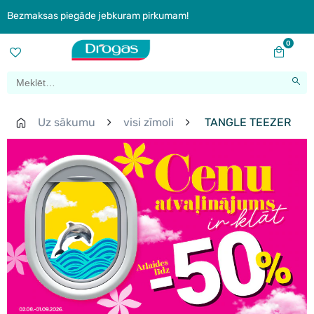
Bezmaksas piegāde jebkuram pirkumam!
0
Uz sākumu
visi zīmoli
TANGLE TEEZER