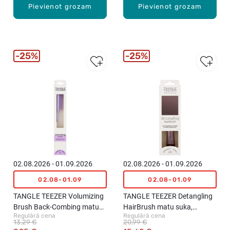
Pievienot grozam
Pievienot grozam
25%
25%
02.08.2026 - 01.09.2026
02.08.2026 - 01.09.2026
02.08-01.09
02.08-01.09
TANGLE TEEZER Volumizing
TANGLE TEEZER Detangling
Brush Back-Combing matu
HairBrush matu suka,
Regulārā cena
Regulārā cena
ķemme, Black/Lilac
Midnight Silver
13,29 €
20,99 €