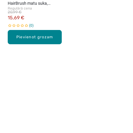
HairBrush matu suka,
Regulārā cena
Champagne Gold
20,99 €
15,69 €
0
Pievienot grozam
Karjera Drogās
BUJ Biežāk uzdotie jautājumi
Lietošanas noteikumi