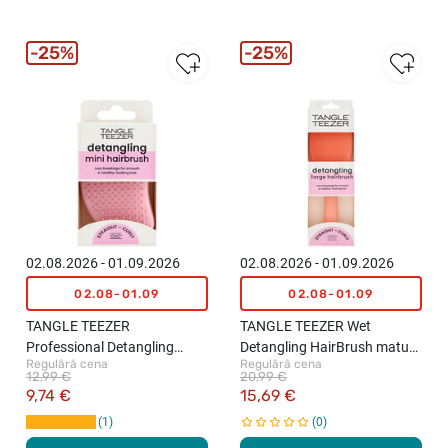
25%
25%
02.08.2026 - 01.09.2026
02.08.2026 - 01.09.2026
02.08-01.09
02.08-01.09
TANGLE TEEZER
TANGLE TEEZER Wet
Professional Detangling
Detangling HairBrush matu
Regulārā cena
Regulārā cena
HairBrush matu ķemme Mini,
ķemme, L, Peach
12,99 €
20,99 €
Millenial Pink
9,74 €
15,69 €
1
0