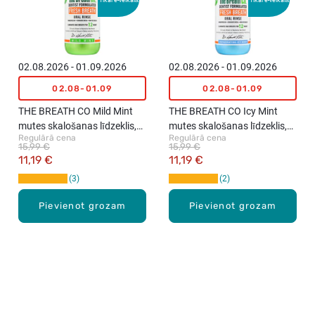
Tikai e-veikalā
Tikai e-veikalā
02.08.2026 - 01.09.2026
02.08.2026 - 01.09.2026
02.08-01.09
02.08-01.09
THE BREATH CO Mild Mint
THE BREATH CO Icy Mint
mutes skalošanas līdzeklis,
mutes skalošanas līdzeklis,
Regulārā cena
Regulārā cena
500ml
500ml
15,99 €
15,99 €
11,19 €
11,19 €
3
2
Pievienot grozam
Pievienot grozam