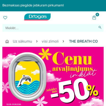
Bezmaksas piegāde jebkuram pirkumam!
0
Uz sākumu
visi zīmoli
THE BREATH CO