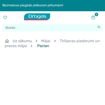
Bezmaksas piegāde jebkuram pirkumam!
0
Uz sākumu
Mājai
Tīrīšanas piederumi un
preces mājai
Paclan