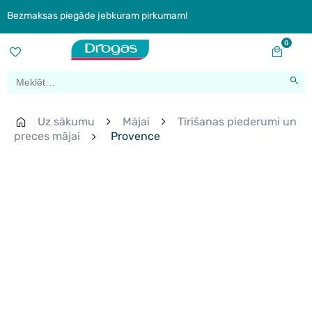
Bezmaksas piegāde jebkuram pirkumam!
0
Uz sākumu
Mājai
Tīrīšanas piederumi un
preces mājai
Provence