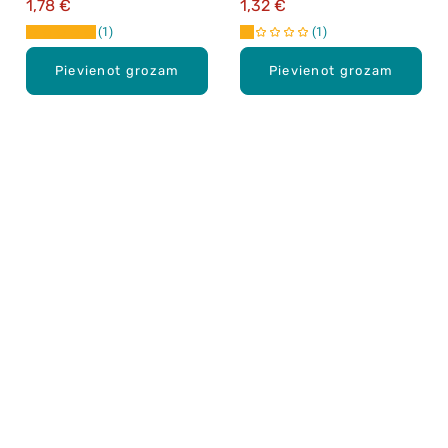
1,78 €
1,32 €
1
1
Pievienot grozam
Pievienot grozam
Karjera Drogās
BUJ Biežāk uzdotie jautājumi
Lietošanas noteikumi