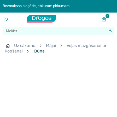
Bezmaksas piegāde jebkuram pirkumam!
0
Uz sākumu
Mājai
Veļas mazgāšanai un
kopšanai
Dūna