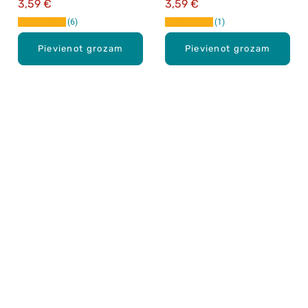
3,59 €
3,59 €
6
1
Pievienot grozam
Pievienot grozam
Karjera Drogās
BUJ Biežāk uzdotie jautājumi
Lietošanas noteikumi