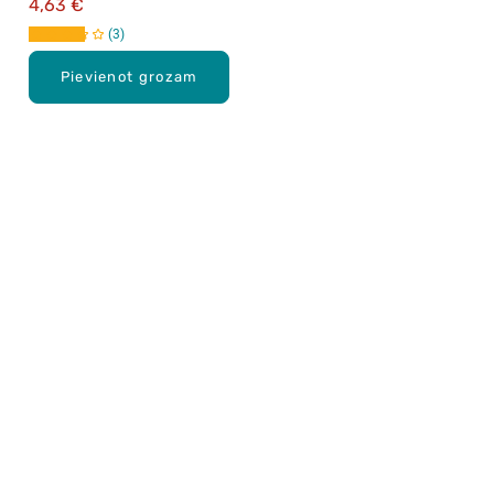
4,63 €
3
Pievienot grozam
Karjera Drogās
BUJ Biežāk uzdotie jautājumi
Lietošanas noteikumi