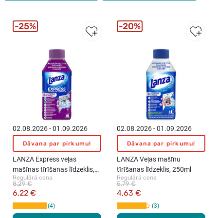
25%
20%
02.08.2026 - 01.09.2026
02.08.2026 - 01.09.2026
Dāvana par pirkumu!
Dāvana par pirkumu!
LANZA Express veļas
LANZA Veļas mašīnu
mašīnas tīrīšanas līdzeklis,
tīrīšanas līdzeklis, 250ml
Regulārā cena
Regulārā cena
250ml
8,29 €
5,79 €
6,22 €
4,63 €
4
3