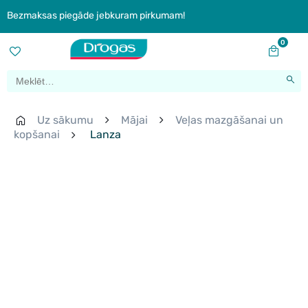
Bezmaksas piegāde jebkuram pirkumam!
0
Uz sākumu
Mājai
Veļas mazgāšanai un
kopšanai
Lanza