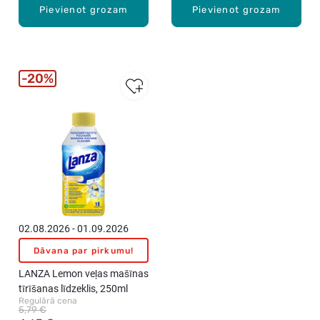
Pievienot grozam
Pievienot grozam
20%
02.08.2026 - 01.09.2026
Dāvana par pirkumu!
LANZA Lemon veļas mašīnas
tīrīšanas līdzeklis, 250ml
Regulārā cena
5,79 €