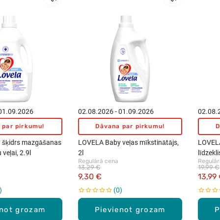
 01.09.2026
02.08.2026 - 01.09.2026
02.08.
 par pirkumu!
Dāvana par pirkumu!
D
 šķidrs mazgāšanas
LOVELA Baby veļas mīkstinātājs,
LOVELA
 veļai, 2.9l
2l
līdzekl
Regulārā cena
Regulār
13,29 €
19,99 €
9,30 €
13,99
0
enot grozam
Pievienot grozam
P