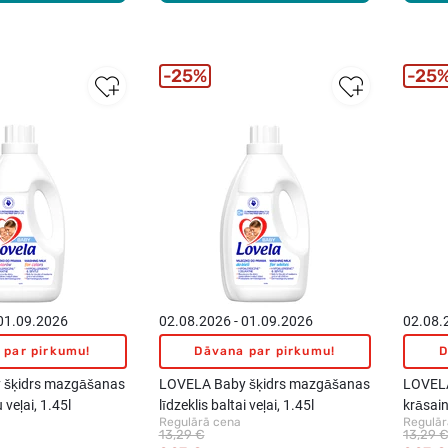
25%
25
 01.09.2026
02.08.2026 - 01.09.2026
02.08.
 par pirkumu!
Dāvana par pirkumu!
D
 šķidrs mazgāšanas
LOVELA Baby šķidrs mazgāšanas
LOVELA
 veļai, 1.45l
līdzeklis baltai veļai, 1.45l
krāsain
Regulārā cena
Regulār
13,29 €
13,29 