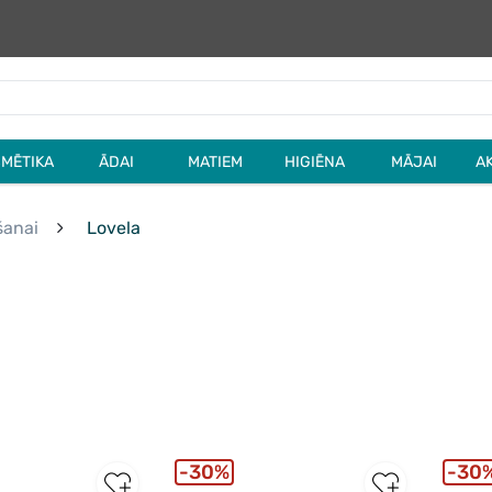
MĒTIKA
ĀDAI
MATIEM
HIGIĒNA
MĀJAI
A
šanai
Lovela
30%
30