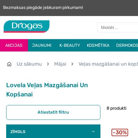
Bezmaksas piegāde jebkuram pirkumam!
AKCIJAS
JAUNUMI
K-BEAUTY
KOSMĒTIKA
DERMOKOS
Uz sākumu
Mājai
Veļas mazgāšanai un kop
Lovela Veļas Mazgāšanai Un
Kopšanai
8 produkti
Atiestatīt filtru
30%
ZĪMOLS