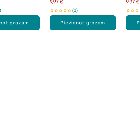
9,97 €
9,97 €
0
enot grozam
Pievienot grozam
P