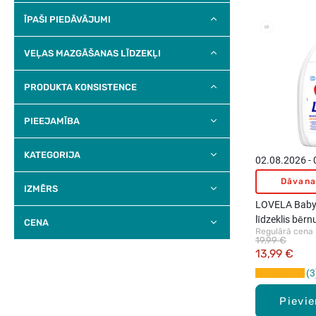
ĪPAŠI PIEDĀVĀJUMI
VEĻAS MAZGĀŠANAS LĪDZEKĻI
PRODUKTA KONSISTENCE
PIEEJAMĪBA
KATEGORIJA
02.08.2026 -
Dāvana
IZMĒRS
LOVELA Baby
līdzeklis bērnu
CENA
Regulārā cena
19,99 €
13,99 €
3
Pievi