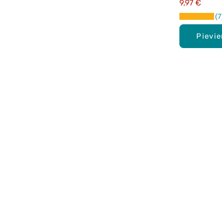
9,97 €
7
Pievi