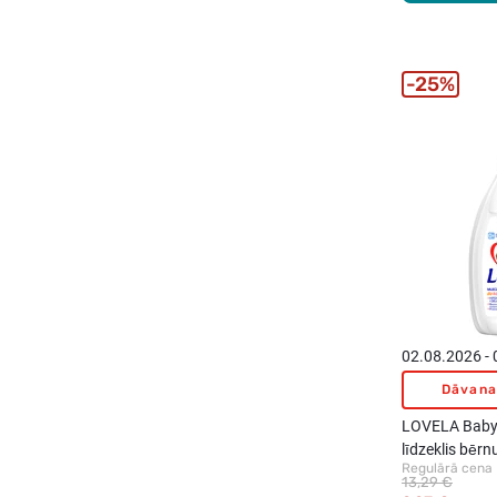
25%
02.08.2026 -
Dāvana
LOVELA Baby
līdzeklis bērnu
Regulārā cena
13,29 €