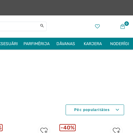
0
KSESUĀRI
PARFIMĒRIJA
DĀVANAS
KARJERA
NODERĪGI
%
40%