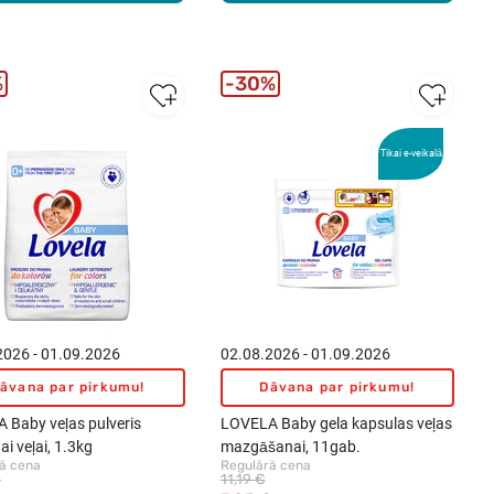
%
30%
Tikai e-veikalā
2026 - 01.09.2026
02.08.2026 - 01.09.2026
āvana par pirkumu!
Dāvana par pirkumu!
 Baby veļas pulveris
LOVELA Baby gela kapsulas veļas
ai veļai, 1.3kg
mazgāšanai, 11gab.
ā cena
Regulārā cena
€
11,19 €