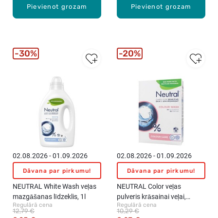
Pievienot grozam
Pievienot grozam
30%
20%
02.08.2026 - 01.09.2026
02.08.2026 - 01.09.2026
Dāvana par pirkumu!
Dāvana par pirkumu!
NEUTRAL White Wash veļas
NEUTRAL Color veļas
mazgāšanas līdzeklis, 1l
pulveris krāsainai veļai,
Regulārā cena
Regulārā cena
1.188kg
12,79 €
10,29 €