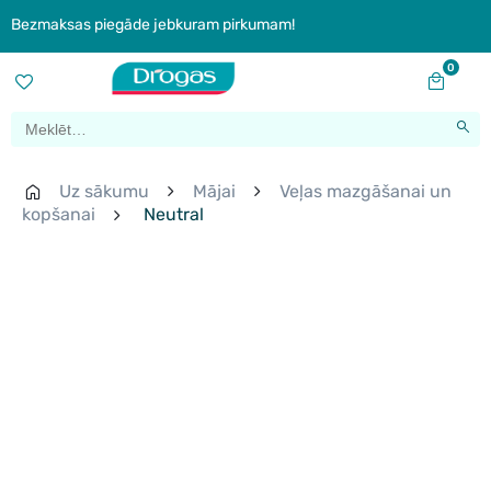
Bezmaksas piegāde jebkuram pirkumam!
0
Uz sākumu
Mājai
Veļas mazgāšanai un
kopšanai
Neutral