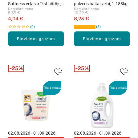
Softness veļas mīkstinātājs,
pulveris baltai veļai, 1.188kg
Regulārā cena
Regulārā cena
1l
5,39 €
10,29 €
4,04 €
8,23 €
0
3
Pievienot grozam
Pievienot grozam
25%
25%
Tikai e-veikalā
Tikai e-veikalā
02.08.2026 - 01.09.2026
02.08.2026 - 01.09.2026