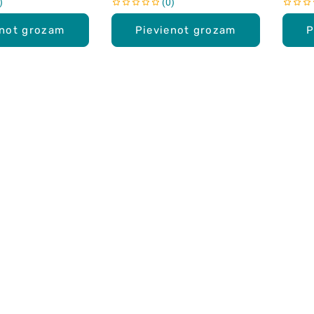
0
enot grozam
Pievienot grozam
P