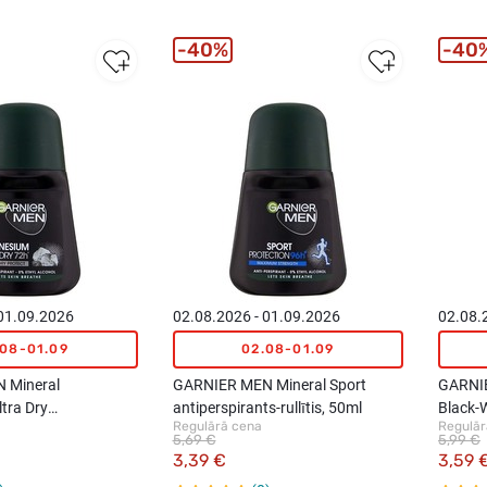
40%
40
 01.09.2026
02.08.2026 - 01.09.2026
02.08.
.08-01.09
02.08-01.09
 Mineral
GARNIER MEN Mineral Sport
GARNIE
tra Dry
antiperspirants-rullītis, 50ml
Black-
Regulārā cena
Regulār
s-rullītis, 50ml
antiper
5,69 €
5,99 €
3,39 €
3,59 