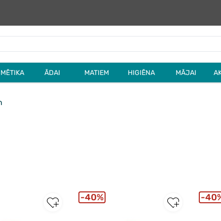
MĒTIKA
ĀDAI
MATIEM
HIGIĒNA
MĀJAI
A
n
40%
40