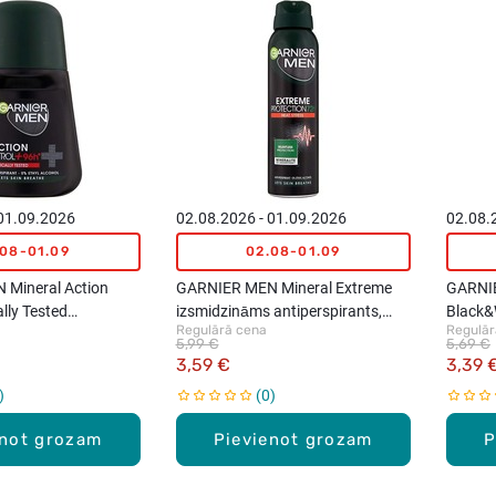
 01.09.2026
02.08.2026 - 01.09.2026
02.08.
.08-01.09
02.08-01.09
Mineral Action
GARNIER MEN Mineral Extreme
GARNIE
ally Tested
izsmidzināms antiperspirants,
Black&
Regulārā cena
Regulār
s-rullītis, 50ml
150ml
dezodor
5,99 €
5,69 €
3,59 €
3,39 
0
enot grozam
Pievienot grozam
P