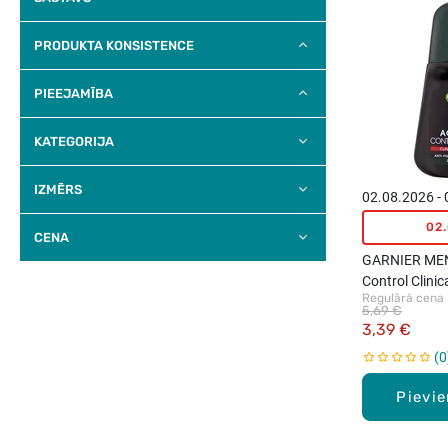
PRODUKTA KONSISTENCE
PIEEJAMĪBA
KATEGORIJA
IZMĒRS
02.08.2026 -
02
CENA
GARNIER MEN 
Control Clinic
Regulārā cena
antiperspirant
5,69 €
3,39 €
0
Pievi