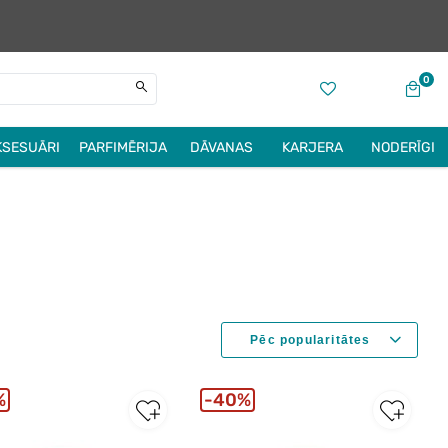
0
KSESUĀRI
PARFIMĒRIJA
DĀVANAS
KARJERA
NODERĪGI
%
40%