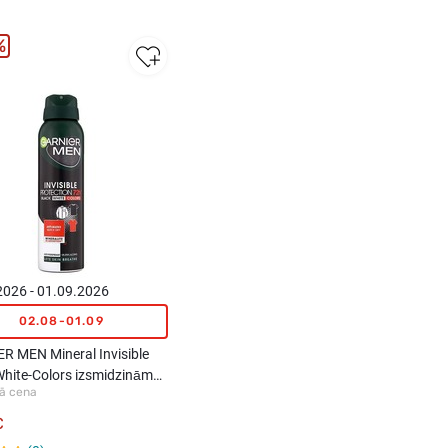
%
2026 - 01.09.2026
02.08-01.09
R MEN Mineral Invisible
White-Colors izsmidzināms
ā cena
spirants, 150ml
€