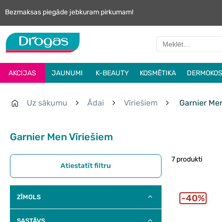
Bezmaksas piegāde jebkuram pirkumam!
AKCIJAS
JAUNUMI
K-BEAUTY
KOSMĒTIKA
DERMOKOS
Uz sākumu
Ādai
Vīriešiem
Garnier Me
Garnier Men Vīriešiem
7 produkti
Atiestatīt filtru
40%
ZĪMOLS
SASTĀVS