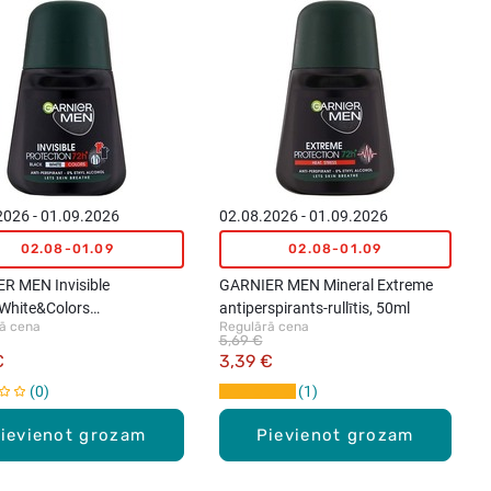
2026 - 01.09.2026
02.08.2026 - 01.09.2026
02.08-01.09
02.08-01.09
R MEN Invisible
GARNIER MEN Mineral Extreme
White&Colors
antiperspirants-rullītis, 50ml
ā cena
Regulārā cena
ants-rullītis, 50ml
5,69 €
€
3,39 €
0
1
ievienot grozam
Pievienot grozam