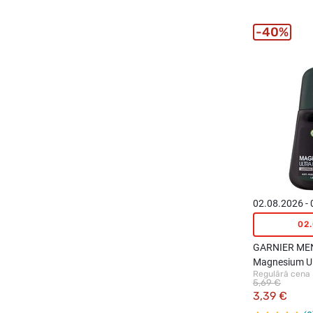
40%
02.08.2026 -
02
GARNIER MEN
Magnesium Ul
Regulārā cena
antiperspirant
5,69 €
3,39 €