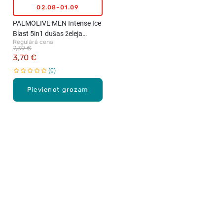
02.08-01.09
PALMOLIVE MEN Intense Ice
Blast 5in1 dušas želeja
Regulārā cena
vīriešiem, 500ml
7,39 €
3,70 €
0
Pievienot grozam
Karjera Drogās
BUJ Biežāk uzdotie jautājumi
Lietošanas noteikumi