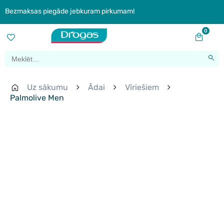
Bezmaksas piegāde jebkuram pirkumam!
0
Uz sākumu
Ādai
Vīriešiem
Palmolive Men