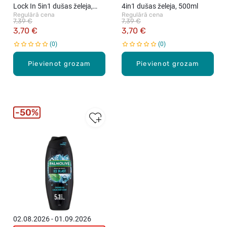
Lock In 5in1 dušas želeja,
4in1 dušas želeja, 500ml
Regulārā cena
Regulārā cena
500ml
7,39 €
7,39 €
3,70 €
3,70 €
0
0
Pievienot grozam
Pievienot grozam
50%
02.08.2026 - 01.09.2026