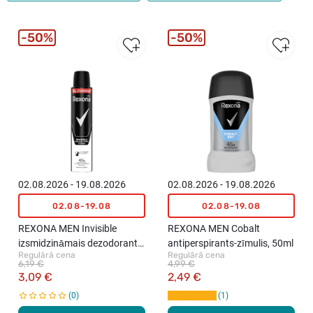
50%
50%
02.08.2026 - 19.08.2026
02.08.2026 - 19.08.2026
02.08-19.08
02.08-19.08
REXONA MEN Invisible
REXONA MEN Cobalt
izsmidzināmais dezodorants,
antiperspirants-zīmulis, 50ml
Regulārā cena
Regulārā cena
200ml
6,19 €
4,99 €
3,09 €
2,49 €
0
1