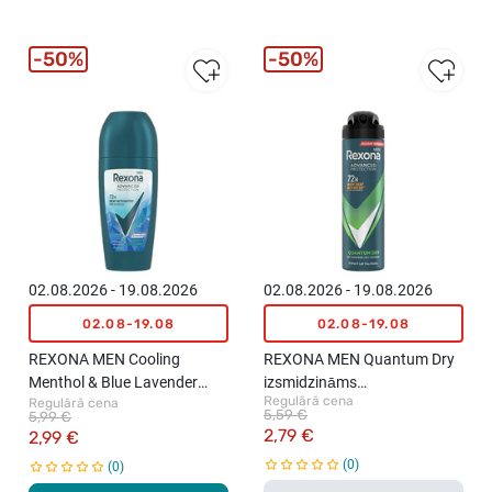
50%
50%
02.08.2026 - 19.08.2026
02.08.2026 - 19.08.2026
02.08-19.08
02.08-19.08
REXONA MEN Cooling
REXONA MEN Quantum Dry
Menthol & Blue Lavender
izsmidzināms
Regulārā cena
Regulārā cena
rullīša antiperspirants, 50ml
antiperspirants, 150ml
5,59 €
5,99 €
2,79 €
2,99 €
0
0