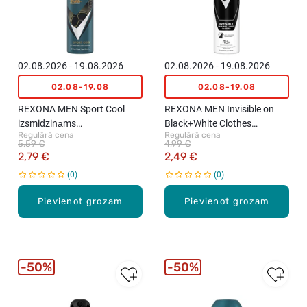
02.08.2026 - 19.08.2026
02.08.2026 - 19.08.2026
02.08-19.08
02.08-19.08
REXONA MEN Sport Cool
REXONA MEN Invisible on
izsmidzināms
Black+White Clothes
Regulārā cena
Regulārā cena
antiperspirants, 150ml
izsmidzināms
5,59 €
4,99 €
antiperspirants, 150ml
2,79 €
2,49 €
0
0
Pievienot grozam
Pievienot grozam
50%
50%