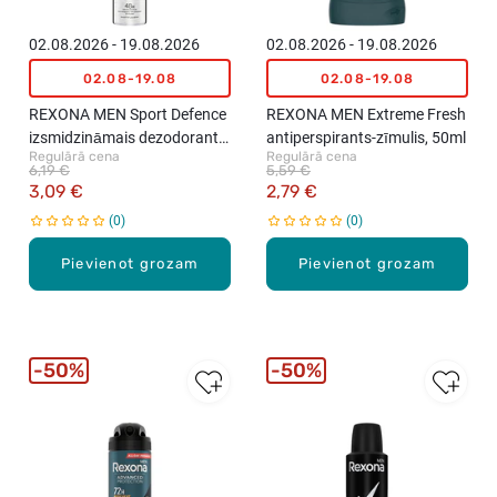
02.08.2026 - 19.08.2026
02.08.2026 - 19.08.2026
02.08-19.08
02.08-19.08
REXONA MEN Sport Defence
REXONA MEN Extreme Fresh
izsmidzināmais dezodorants,
antiperspirants-zīmulis, 50ml
Regulārā cena
Regulārā cena
200ml
6,19 €
5,59 €
3,09 €
2,79 €
0
0
Pievienot grozam
Pievienot grozam
50%
50%