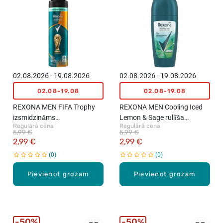
02.08.2026 - 19.08.2026
02.08.2026 - 19.08.2026
02.08-19.08
02.08-19.08
REXONA MEN FIFA Trophy
REXONA MEN Cooling Iced
izsmidzināms
Lemon & Sage rullīša
Regulārā cena
Regulārā cena
antiperspirants, 150ml
antiperspirants, 50ml
5,99 €
5,99 €
2,99 €
2,99 €
0
0
Pievienot grozam
Pievienot grozam
50%
50%