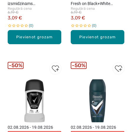
izsmidzināms
Fresh on Black+White
Regulārā cena
Regulārā cena
antiperspirants, 200ml
Clothes izsmidzināms
6,19 €
6,19 €
antiperspirants, 200ml
3,09 €
3,09 €
0
0
Pievienot grozam
Pievienot grozam
50%
50%
02.08.2026 - 19.08.2026
02.08.2026 - 19.08.2026