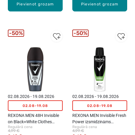
Pievienot grozam
Pievienot grozam
50%
50%
02.08.2026 - 19.08.2026
02.08.2026 - 19.08.2026
02.08-19.08
02.08-19.08
REXONA MEN 48H Invisible
REXONA MEN Invisible Fresh
on Black+White Clothes
Power izsmidzināms
Regulārā cena
Regulārā cena
rullīša antiperspirants, 50ml
antiperspirants, 150ml
4,99 €
4,99 €