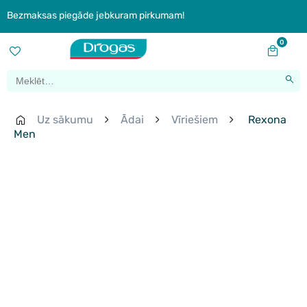
Bezmaksas piegāde jebkuram pirkumam!
0
Uz sākumu
Ādai
Vīriešiem
Rexona
Men