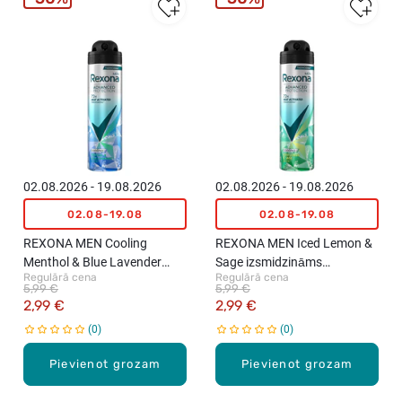
02.08.2026 - 19.08.2026
02.08.2026 - 19.08.2026
02.08-19.08
02.08-19.08
REXONA MEN Cooling
REXONA MEN Iced Lemon &
Menthol & Blue Lavender
Sage izsmidzināms
Regulārā cena
Regulārā cena
izsmidzināms
antiperspirants, 150ml
5,99 €
5,99 €
antiperspirants, 150ml
2,99 €
2,99 €
0
0
Pievienot grozam
Pievienot grozam