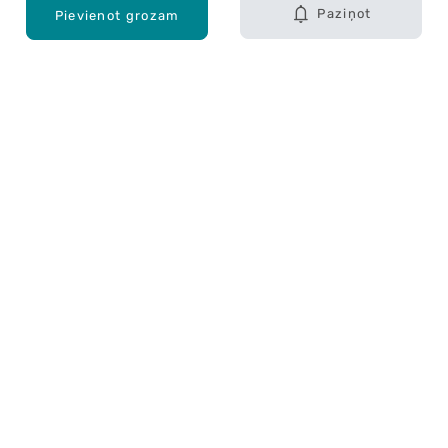
Paziņot
Pievienot grozam
Karjera Drogās
BUJ Biežāk uzdotie jautājumi
Lietošanas noteikumi
Par Drogas