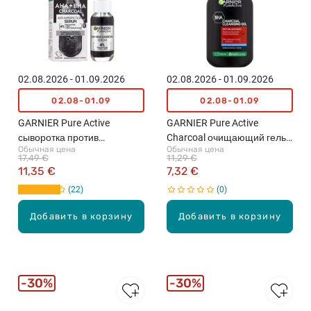
02.08.2026 - 01.09.2026
02.08.2026 - 01.09.2026
02.08-01.09
02.08-01.09
GARNIER Pure Active
GARNIER Pure Active
сыворотка против
Charcoal очищающий гель
Обычная цена
Обычная цена
несовершенств кожи с 4%
для лица с углем, 250мл
17,49 €
11,29 €
ниацинамида + AHA + BHA,
11,35 €
7,32 €
30мл
22
0
Добавить в корзину
Добавить в корзину
30%
30%