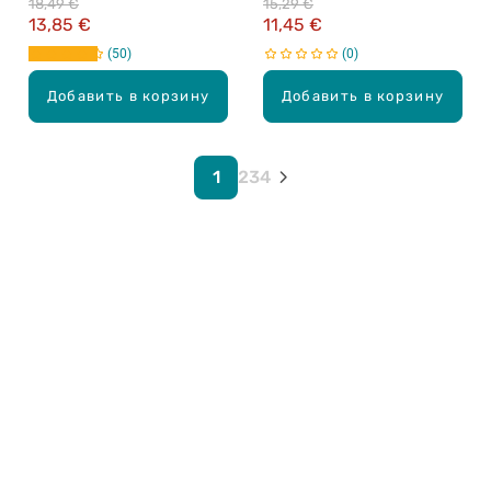
18,49 €
15,29 €
придания сияния, 40мл
13,85 €
11,45 €
50
0
Добавить в корзину
Добавить в корзину
1
2
3
4
Карьера в Drogas
ЧЗВ Часто задаваемые вопросы
Правила использования