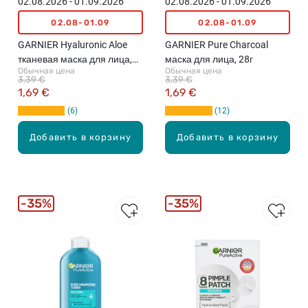
02.08.2026 - 01.09.2026
02.08.2026 - 01.09.2026
02.08-01.09
02.08-01.09
GARNIER Hyaluronic Aloe
GARNIER Pure Charcoal
тканевая маска для лица,
маска для лица, 28г
Обычная цена
Обычная цена
28г
3,39 €
3,39 €
1,69 €
1,69 €
6
12
Добавить в корзину
Добавить в корзину
35%
35%