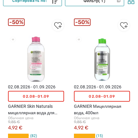
Фильтр
1
Сортировать по:
50%
50%
02.08.2026 - 01.09.2026
02.08.2026 - 01.09.2026
02.08-01.09
02.08-01.09
GARNIER Skin Naturals
GARNIER Мицеллярная
мицеллярная вода для
вода, 400мл
Обычная цена
Обычная цена
лица, 400мл
9,85 €
9,85 €
4,92 €
4,92 €
82
15