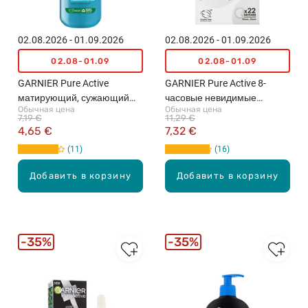
02.08.2026 - 01.09.2026
02.08.2026 - 01.09.2026
02.08-01.09
02.08-01.09
GARNIER Pure Active
GARNIER Pure Active 8-
матирующий, сужающий
часовые невидимые
Обычная цена
Обычная цена
поры тоник, 200мл
гидроколлоидные
7,19 €
11,29 €
пластыри от прыщей, 22шт.
4,65 €
7,32 €
11
16
Добавить в корзину
Добавить в корзину
35%
35%