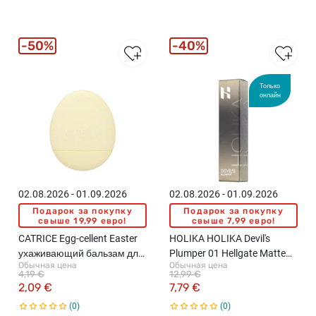
50%
40%
Только
онлайн
02.08.2026 - 01.09.2026
02.08.2026 - 01.09.2026
Подарок за покупку
Подарок за покупку
свыше 19,99 евро!
свыше 7,99 евро!
CATRICE Egg-cellent Easter
HOLIKA HOLIKA Devil's
ухаживающий бальзам для
Plumper 01 Hellgate Matte
Обычная цена
Обычная цена
губ, C03 Honeymelon Sugar
Primer бальзам для губ, 4г
4,19 €
12,99 €
Pop, 5г
2,09 €
7,79 €
0
0