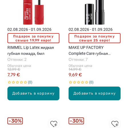
02.08.2026 - 01.09.2026
02.08.2026 - 01.09.2026
Подарок за покупку
Подарок за покупку
свыше 19,99 евро!
свыше 25 евро!
RIMMEL Lip Latex жидкая
MAKE UP FACTORY
губная помада, 6мл
Complete Care губная
Оттенки: 2
помада, 4г
Оттенки: 7
Обычная цена
Обычная цена
12,99 €
14,99 €
7,79 €
9,69 €
0
0
Добавить в корзину
Добавить в корзину
30%
30%