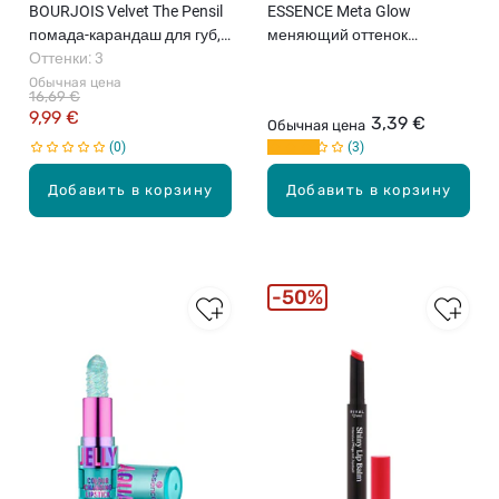
BOURJOIS Velvet The Pensil
ESSENCE Meta Glow
помада-карандаш для губ,
меняющий оттенок
3г
Оттенки: 3
бальзам для губ, 3.4г
Обычная цена
16,69 €
9,99 €
3,39 €
Обычная цена
0
3
Добавить в корзину
Добавить в корзину
50%