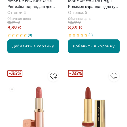
MAKE UP FACTORY Color
MAKE UP FACTORY High
Perfection карандаш для
Precision карандаш для губ,
губ, 1.2г
Оттенки: 5
0.35г
Оттенки: 5
Обычная цена
Обычная цена
12,99 €
12,99 €
8,39 €
8,39 €
0
0
Добавить в корзину
Добавить в корзину
35%
35%