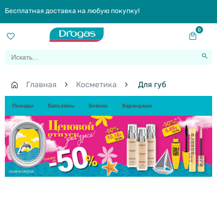
Бесплатная доставка на любую покупку!
0
Главная
Косметика
Для губ
Помады
Бальзамы
Блески
Карандаши