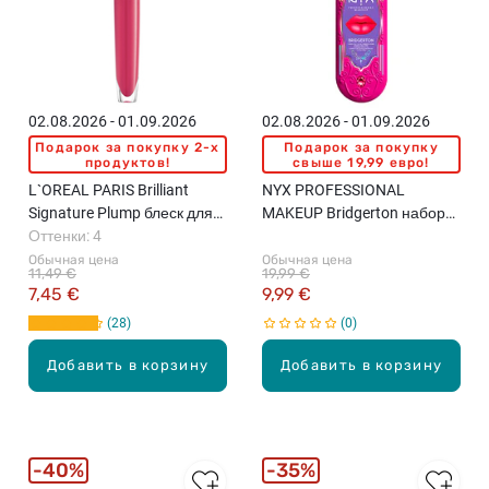
02.08.2026 - 01.09.2026
02.08.2026 - 01.09.2026
Подарок за покупку 2-x
Подарок за покупку
продуктов!
свыше 19,99 евро!
L`OREAL PARIS Brilliant
NYX PROFESSIONAL
Signature Plump блеск для
MAKEUP Bridgerton набор
губ, 7мл
Оттенки: 4
для губ, 03 Summer Fruit,
Rumour Has It
Обычная цена
Обычная цена
11,49 €
19,99 €
7,45 €
9,99 €
28
0
Добавить в корзину
Добавить в корзину
40%
35%