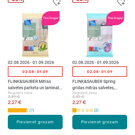
Tikai Drogās!
Tikai Drogās!
02.08.2026 - 01.09.2026
02.08.2026 - 01.09.2026
02.08-01.09
02.08-01.09
FLINK&SAUBER Mitrās
FLINK&SAUBER Spring
salvetes parketa un lamināta
grīdas mitrās salvetes,
Regulārā cena
Regulārā cena
uzkopšanai, 16gab.
16gab.
3,49 €
3,49 €
2,27 €
2,27 €
7
2
Pievienot grozam
Pievienot grozam