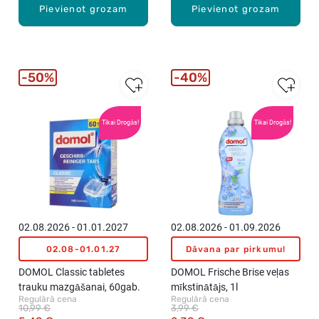
Pievienot grozam
Pievienot grozam
50%
40%
Tikai Drogās!
Tikai Drogās!
02.08.2026 - 01.01.2027
02.08.2026 - 01.09.2026
02.08-01.01.27
Dāvana par pirkumu!
DOMOL Classic tabletes
DOMOL Frische Brise veļas
trauku mazgāšanai, 60gab.
mīkstinātājs, 1l
Regulārā cena
Regulārā cena
10,99 €
3,99 €