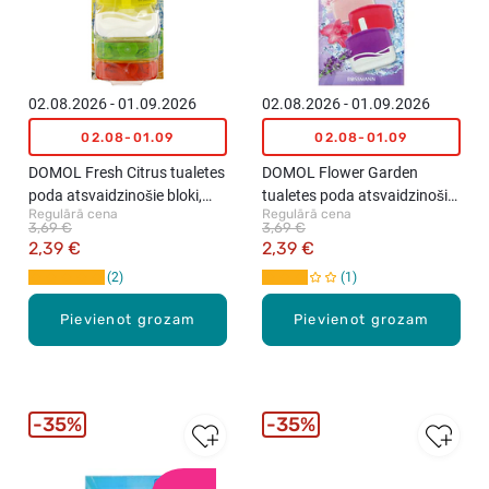
02.08.2026 - 01.09.2026
02.08.2026 - 01.09.2026
02.08-01.09
02.08-01.09
DOMOL Fresh Citrus tualetes
DOMOL Flower Garden
poda atsvaidzinošie bloki,
tualetes poda atsvaidzinošie
Regulārā cena
Regulārā cena
3x55ml
bloki, 3x55ml
3,69 €
3,69 €
2,39 €
2,39 €
2
1
Pievienot grozam
Pievienot grozam
35%
35%