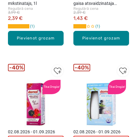
mīkstinātājs, 1l
gaisa atsvaidzinātāja
Regulārā cena
Regulārā cena
rezerve, 25ml
3,99 €
2,39 €
2,39 €
1,43 €
1
1
Pievienot grozam
Pievienot grozam
40%
40%
Tikai Drogās!
Tikai Drogās!
02.08.2026 - 01.09.2026
02.08.2026 - 01.09.2026