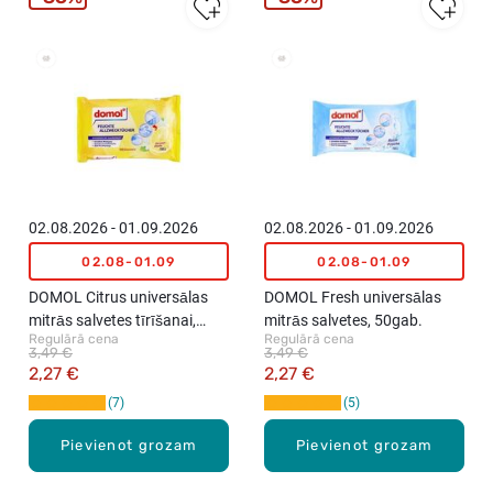
Vislabāk
Vislabāk
pārdotie
pārdotie
02.08.2026 - 01.09.2026
02.08.2026 - 01.09.2026
02.08-01.09
02.08-01.09
DOMOL Citrus universālas
DOMOL Fresh universālas
mitrās salvetes tīrīšanai,
mitrās salvetes, 50gab.
Regulārā cena
Regulārā cena
50gab.
3,49 €
3,49 €
2,27 €
2,27 €
7
5
Pievienot grozam
Pievienot grozam