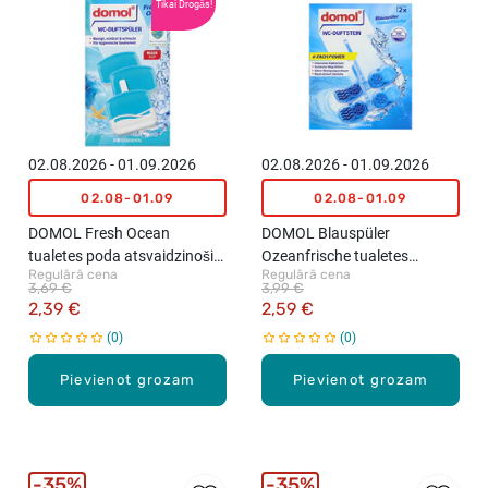
Tikai Drogās!
02.08.2026 - 01.09.2026
02.08.2026 - 01.09.2026
02.08-01.09
02.08-01.09
DOMOL Fresh Ocean
DOMOL Blauspüler
tualetes poda atsvaidzinošie
Ozeanfrische tualetes
Regulārā cena
Regulārā cena
bloki, 3x55ml
atsvaidzinātājs, 2x48g
3,69 €
3,99 €
2,39 €
2,59 €
0
0
Pievienot grozam
Pievienot grozam
35%
35%