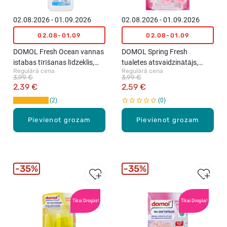
02.08.2026 - 01.09.2026
02.08.2026 - 01.09.2026
02.08-01.09
02.08-01.09
DOMOL Fresh Ocean vannas
DOMOL Spring Fresh
istabas tīrīšanas līdzeklis,
tualetes atsvaidzinātājs,
Regulārā cena
Regulārā cena
750ml
2x48g
3,99 €
3,99 €
2,39 €
2,59 €
2
0
Pievienot grozam
Pievienot grozam
35%
35%
Tikai Drogās!
Tikai Drogās!