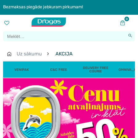
Bezmaksas piegāde jebkuram pirkumam!
0
Uz sākumu
AKCIJA
DELIVERY FREE
VENIPAK
C&C FREE
OMNIVA_N
COURIE