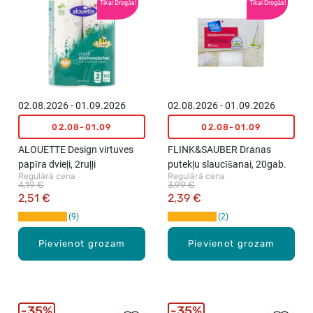
Tikai Drogās!
Tikai Drogās!
02.08.2026 - 01.09.2026
02.08.2026 - 01.09.2026
02.08-01.09
02.08-01.09
ALOUETTE Design virtuves
FLINK&SAUBER Drānas
papīra dvieļi, 2ruļļi
putekļu slaucīšanai, 20gab.
Regulārā cena
Regulārā cena
4,19 €
3,99 €
2,51 €
2,39 €
9
2
Pievienot grozam
Pievienot grozam
35%
35%