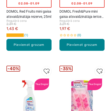
02.08-01.09
02.08-01.09
DOMOL Red Fruits mini gaisa
DOMOL Fresh&Pure mini
atsvaidzinātāja rezerve, 25ml
gaisa atsvaidzinātāja ierīce
Regulārā cena
Regulārā cena
un 1 rezerves, 25ml
2,39 €
3,29 €
1,43 €
1,97 €
1
0
Pievienot grozam
Pievienot grozam
40%
35%
Tikai Drogās!
Tikai Drogās!