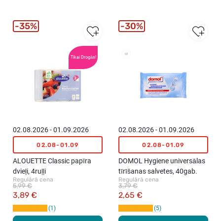
35%
30%
Vislabāk
Tikai Drogās!
pārdotie
02.08.2026 - 01.09.2026
02.08.2026 - 01.09.2026
02.08-01.09
02.08-01.09
ALOUETTE Classic papīra
DOMOL Hygiene universālas
dvieļi, 4ruļļi
tīrīšanas salvetes, 40gab.
Regulārā cena
Regulārā cena
5,99 €
3,79 €
3,89 €
2,65 €
1
5