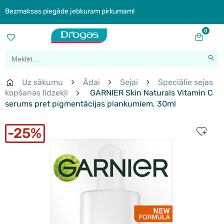
Bezmaksas piegāde jebkuram pirkumam!
0
Uz sākumu
Ādai
Sejai
Speciālie sejas
kopšanas līdzekļi
GARNIER Skin Naturals Vitamin C
serums pret pigmentācijas plankumiem, 30ml
25%