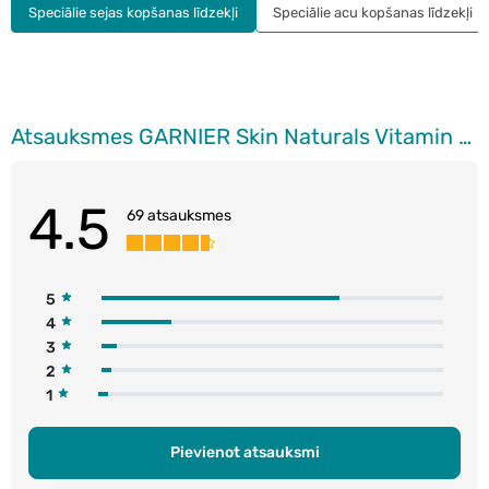
Speciālie sejas kopšanas līdzekļi
Speciālie acu kopšanas līdzekļi
Atsauksmes GARNIER Skin Naturals Vitamin C serums pret pigmentācijas plankumiem, 30ml
4.5
69 atsauksmes
5
4
3
2
1
Pievienot atsauksmi