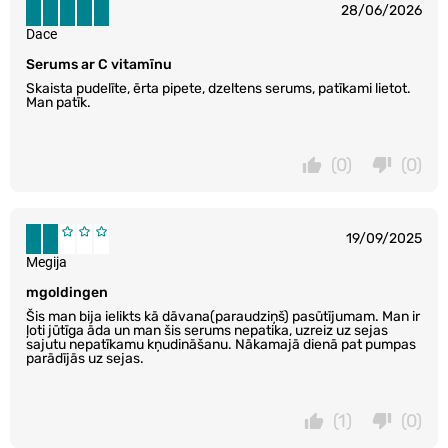
28/06/2026
Dace
Serums ar C vitamīnu
Skaista pudelīte, ērta pipete, dzeltens serums, patīkami lietot.
Man patīk.
(0)
(0)
19/09/2025
Megija
mgoldingen
Šis man bija ielikts kā dāvana(paraudziņš) pasūtījumam. Man ir
ļoti jūtīga āda un man šis serums nepatika, uzreiz uz sejas
sajutu nepatīkamu kņudināšanu. Nākamajā dienā pat pumpas
parādījās uz sejas.
(1)
(0)