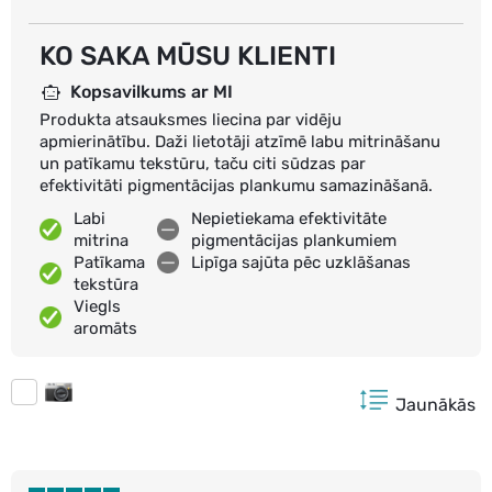
KO SAKA MŪSU KLIENTI
Kopsavilkums ar MI
Produkta atsauksmes liecina par vidēju
apmierinātību. Daži lietotāji atzīmē labu mitrināšanu
un patīkamu tekstūru, taču citi sūdzas par
efektivitāti pigmentācijas plankumu samazināšanā.
Labi
Nepietiekama efektivitāte
mitrina
pigmentācijas plankumiem
Patīkama
Lipīga sajūta pēc uzklāšanas
tekstūra
Viegls
aromāts
Jaunākās