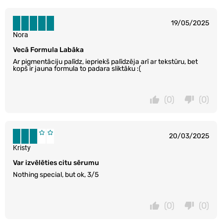
19/05/2025
Nora
Vecā Formula Labāka
Ar pigmentāciju palīdz, iepriekš palīdzēja arī ar tekstūru, bet
kopš ir jauna formula to padara sliktāku :(
(0)
(0)
20/03/2025
Kristy
Var izvēlēties citu sērumu
Nothing special, but ok, 3/5
(0)
(0)