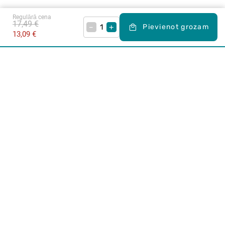
Regulārā cena
17,49 €
–
+
Pievienot grozam
13,09 €
Karjera Drogās
BUJ Biežāk uzdotie jautājumi
Lietošanas noteikumi
Par Drogas