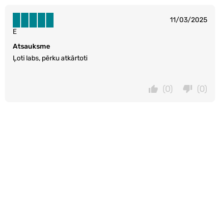
11/03/2025
E
Atsauksme
Ļoti labs, pērku atkārtoti
(0)
(0)