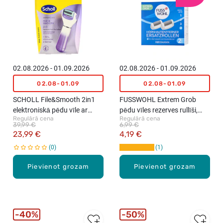
02.08.2026 - 01.09.2026
02.08.2026 - 01.09.2026
02.08-01.09
02.08-01.09
SCHOLL File&Smooth 2in1
FUSSWOHL Extrem Grob
elektroniskā pēdu vīle ar
pēdu vīles rezerves rullīši,
Regulārā cena
Regulārā cena
rullīti
2gab.
39,99 €
6,99 €
23,99 €
4,19 €
0
1
Pievienot grozam
Pievienot grozam
40%
50%