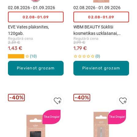
02.08.2026 - 01.09.2026
02.08.2026 - 01.09.2026
02.08-01.09
02.08-01.09
EVE Vates plāksnītes,
WBM BEAUTY Sūklīši
120gab.
kosmētikas uzklāšanai,
Regulārā cena
Regulārā cena
4gab.
2,39 €
2,99 €
1,43 €
1,79 €
10
0
Pievienot grozam
Pievienot grozam
40%
40%
Tikai Drogās!
Tikai Drogās!