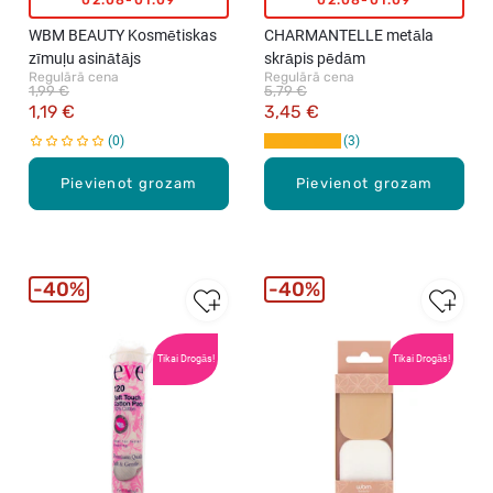
WBM BEAUTY Kosmētiskas
CHARMANTELLE metāla
zīmuļu asinātājs
skrāpis pēdām
Regulārā cena
Regulārā cena
1,99 €
5,79 €
1,19 €
3,45 €
0
3
Pievienot grozam
Pievienot grozam
40%
40%
Tikai Drogās!
Tikai Drogās!