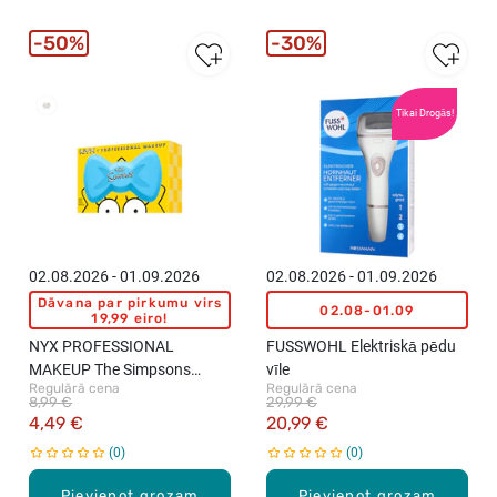
50%
30%
New
Tikai Drogās!
02.08.2026 - 01.09.2026
02.08.2026 - 01.09.2026
Dāvana par pirkumu virs
02.08-01.09
19,99 eiro!
NYX PROFESSIONAL
FUSSWOHL Elektriskā pēdu
MAKEUP The Simpsons
vīle
Regulārā cena
Regulārā cena
grima sūklis, 1gab.
8,99 €
29,99 €
4,49 €
20,99 €
0
0
Pievienot grozam
Pievienot grozam