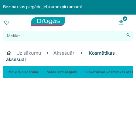
Bezmaksas piegāde jebkuram pirkumam!
0
Uz sākumu
Aksesuāri
Kosmētikas
aksesuāri
Pedikīra piederumi
Vates izstrādājumi
Dekoratīvās kosmētikas otas u