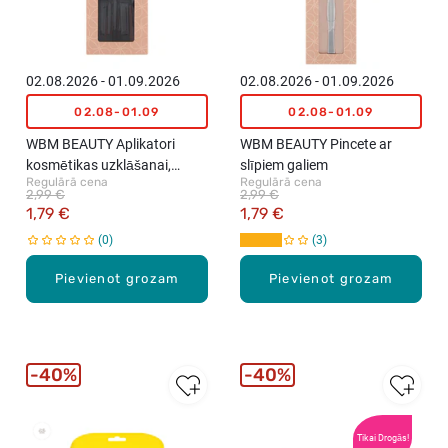
02.08.2026 - 01.09.2026
02.08.2026 - 01.09.2026
02.08-01.09
02.08-01.09
WBM BEAUTY Aplikatori
WBM BEAUTY Pincete ar
kosmētikas uzklāšanai,
slīpiem galiem
Regulārā cena
Regulārā cena
10gab.
2,99 €
2,99 €
1,79 €
1,79 €
0
3
Pievienot grozam
Pievienot grozam
40%
40%
Tikai Drogās!