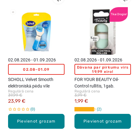
Tikai Drogās!
02.08.2026 - 01.09.2026
02.08.2026 - 01.09.2026
Dāvana par pirkumu virs
02.08-01.09
19,99 eiro!
SCHOLL Velvet Smooth
FOR YOUR BEAUTY Oil-
elektroniskā pēdu vīle
Control rullītis, 1gab.
Regulārā cena
Regulārā cena
39,99 €
3,99 €
23,99 €
1,99 €
0
2
Pievienot grozam
Pievienot grozam