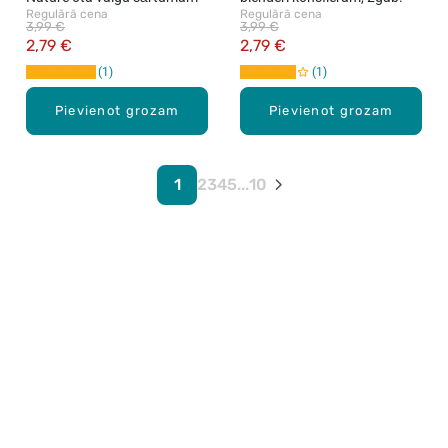
Regulārā cena
Regulārā cena
3,99 €
3,99 €
2,79 €
2,79 €
1
1
Pievienot grozam
Pievienot grozam
1
2
3
4
5
...
10
Karjera Drogās
BUJ Biežāk uzdotie jautājumi
Lietošanas noteikumi