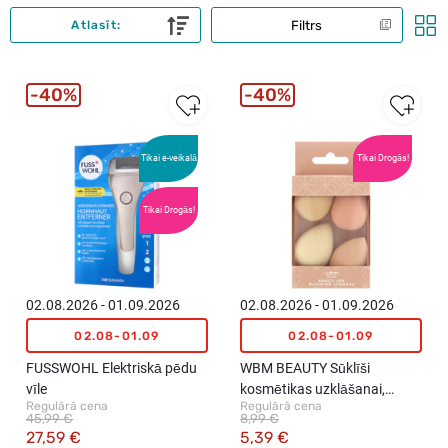
Filtrs
Atlasīt:
40%
40%
Tikai e-veikalā
Tikai Drogās!
Tikai Drogās!
02.08.2026 - 01.09.2026
02.08.2026 - 01.09.2026
02.08-01.09
02.08-01.09
FUSSWOHL Elektriskā pēdu
WBM BEAUTY Sūklīši
vīle
kosmētikas uzklāšanai,
Regulārā cena
Regulārā cena
4gab.
45,99 €
8,99 €
27,59 €
5,39 €