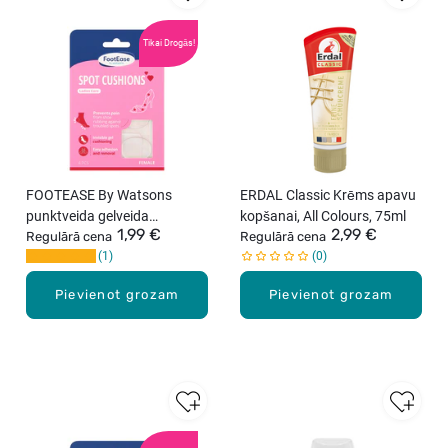
Tikai Drogās!
FOOTEASE By Watsons
ERDAL Classic Krēms apavu
punktveida gelveida
kopšanai, All Colours, 75ml
1,99 €
2,99 €
spilventiņi sieviešu apaviem,
Regulārā cena
Regulārā cena
1
0
4gab.
Pievienot grozam
Pievienot grozam