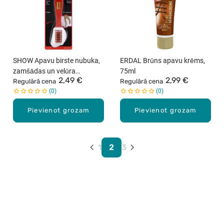
SHOW Apavu birste nubuka,
ERDAL Brūns apavu krēms,
zamšādas un velūra
75ml
2,49 €
2,99 €
kopšanai
Regulārā cena
Regulārā cena
0
0
Pievienot grozam
Pievienot grozam
1
2
3
Karjera Drogās