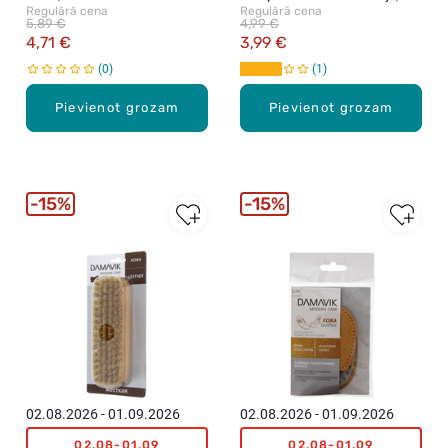
Regulārā cena
Regulārā cena
170ml
5,89 €
4,99 €
4,71 €
3,99 €
0
1
Pievienot grozam
Pievienot grozam
15%
15%
02.08.2026 - 01.09.2026
02.08.2026 - 01.09.2026
02.08-01.09
02.08-01.09