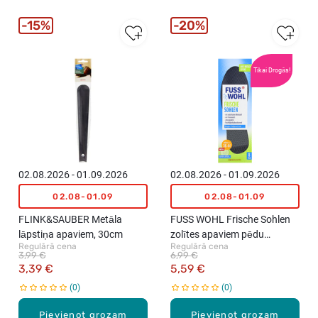
15%
20%
Tikai Drogās!
02.08.2026 - 01.09.2026
02.08.2026 - 01.09.2026
02.08-01.09
02.08-01.09
FLINK&SAUBER Metāla
FUSS WOHL Frische Sohlen
lāpstiņa apaviem, 30cm
zolītes apaviem pēdu
Regulārā cena
Regulārā cena
svaigumam, 8pāri
3,99 €
6,99 €
3,39 €
5,59 €
0
0
Pievienot grozam
Pievienot grozam