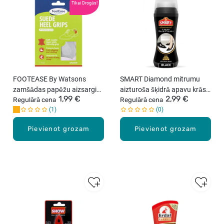
Tikai Drogās!
FOOTEASE By Watsons
SMART Diamond mitrumu
zamšādas papēžu aizsargi
aizturoša šķidrā apavu krāsa
1,99 €
2,99 €
apaviem, 1pāris
Regulārā cena
ar dabīgo vasku, melns, 80ml
Regulārā cena
1
0
Pievienot grozam
Pievienot grozam