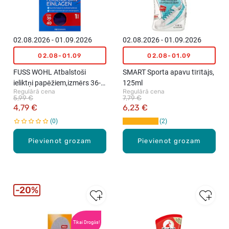
02.08.2026 - 01.09.2026
02.08.2026 - 01.09.2026
02.08-01.09
02.08-01.09
FUSS WOHL Atbalstoši
SMART Sporta apavu tīrītājs,
ieliktņi papēžiem,izmērs 36-
125ml
Regulārā cena
Regulārā cena
40, 1pāris
5,99 €
7,79 €
4,79 €
6,23 €
0
2
Pievienot grozam
Pievienot grozam
20%
Tikai Drogās!