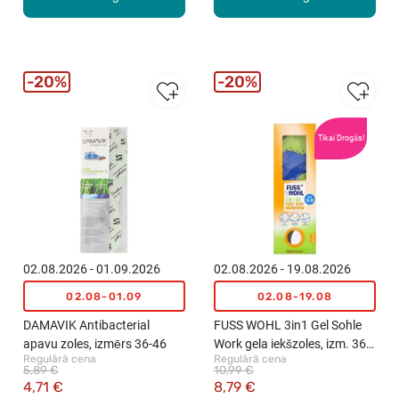
20%
20%
Tikai Drogās!
02.08.2026 - 01.09.2026
02.08.2026 - 19.08.2026
02.08-01.09
02.08-19.08
DAMAVIK Antibacterial
FUSS WOHL 3in1 Gel Sohle
apavu zoles, izmērs 36-46
Work gela iekšzoles, izm. 36-
Regulārā cena
Regulārā cena
40
5,89 €
10,99 €
4,71 €
8,79 €