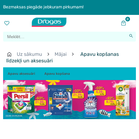
Bezmaksas piegāde jebkuram pirkumam!
0
Uz sākumu
Mājai
Apavu kopšanas
līdzekļi un aksesuāri
Apavu aksesuāri
Apavu kopšana