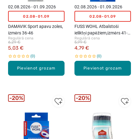
02.08.2026 - 01.09.2026
02.08.2026 - 01.09.2026
02.08-01.09
02.08-01.09
DAMAVIK Sport apavu zoles,
FUSS WOHL Atbalstoši
izmērs 36-46
ieliktņi papēžiem,izmērs 41-
Regulārā cena
Regulārā cena
44, 1pāris
6,29 €
5,99 €
5,03 €
4,79 €
0
0
Pievienot grozam
Pievienot grozam
20%
20%