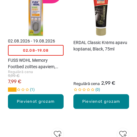
02.08.2026 - 19.08.2026
ERDAL Classic Krēms apavu
kopšanai, Black, 75ml
02.08-19.08
FUSS WOHL Memory
Footbed zolītes apaviem,
Regulārā cena
izmērs 36-40, 1 pāris
9,99 €
7,99 €
2,99 €
Regulārā cena
1
0
Pievienot grozam
Pievienot grozam