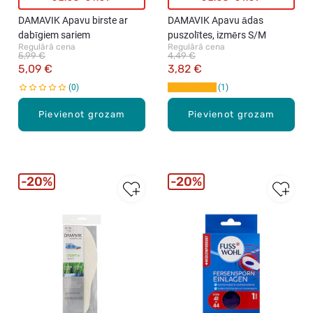
DAMAVIK Apavu birste ar
DAMAVIK Apavu ādas
dabīgiem sariem
puszolītes, izmērs S/M
Regulārā cena
Regulārā cena
5,99 €
4,49 €
5,09 €
3,82 €
0
1
Pievienot grozam
Pievienot grozam
20%
20%