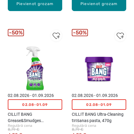
Pievienot grozam
Pievienot grozam
50%
50%
02.08.2026 - 01.09.2026
02.08.2026 - 01.09.2026
02.08-01.09
02.08-01.09
CILLIT BANG
CILLIT BANG Ultra-Cleaning
Grease&Smudges
tīrīšanas pasta, 470g
Regulārā cena
Regulārā cena
izsmidzināms virsmu tīrītājs,
8,79 €
8,79 €
750ml