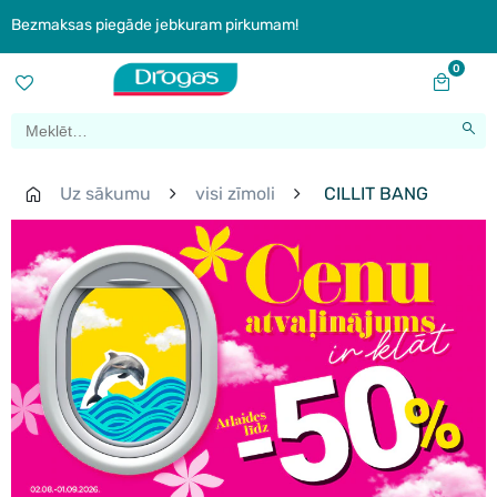
Bezmaksas piegāde jebkuram pirkumam!
0
Uz sākumu
visi zīmoli
CILLIT BANG