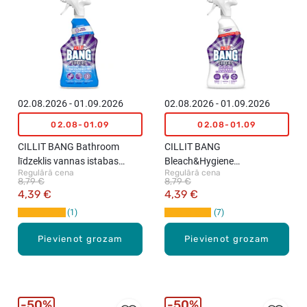
02.08.2026 - 01.09.2026
02.08.2026 - 01.09.2026
02.08-01.09
02.08-01.09
CILLIT BANG Bathroom
CILLIT BANG
līdzeklis vannas istabas
Bleach&Hygiene
Regulārā cena
Regulārā cena
virsmu tīrīšanai, 750ml
izsmidzināms tīrītājs-
8,79 €
8,79 €
balinātājs, 750ml
4,39 €
4,39 €
1
7
Pievienot grozam
Pievienot grozam
50%
50%