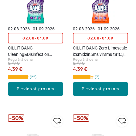
02.08.2026 - 01.09.2026
02.08.2026 - 01.09.2026
02.08-01.09
02.08-01.09
CILLIT BANG
CILLIT BANG Zero Limescale
Cleaning&Disinfection
izsmidzināms virsmu tīrītājs,
Regulārā cena
Regulārā cena
izsmidzināms virsmu
750ml
8,79 €
8,79 €
tīrīšanas un dezinfekcijas
4,39 €
4,39 €
līdzeklis, 750ml
22
7
Pievienot grozam
Pievienot grozam
50%
50%