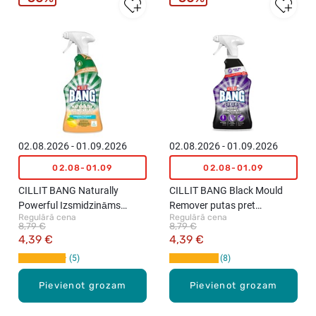
02.08.2026 - 01.09.2026
02.08.2026 - 01.09.2026
02.08-01.09
02.08-01.09
CILLIT BANG Naturally
CILLIT BANG Black Mould
Powerful Izsmidzināms
Remover putas pret
Regulārā cena
Regulārā cena
vannas istabas tīrīšanas
pelējumu, 750ml
8,79 €
8,79 €
līdzeklis, 750ml
4,39 €
4,39 €
5
8
Pievienot grozam
Pievienot grozam