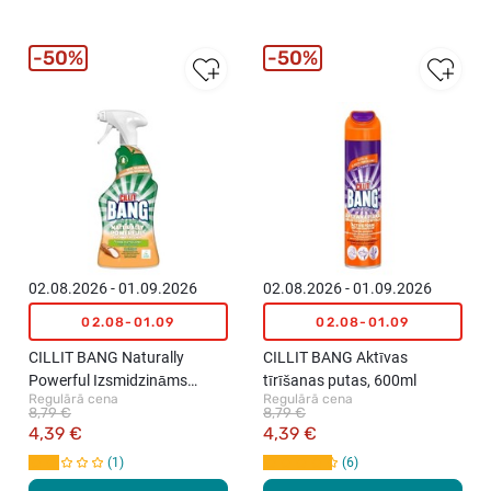
50%
50%
02.08.2026 - 01.09.2026
02.08.2026 - 01.09.2026
02.08-01.09
02.08-01.09
CILLIT BANG Naturally
CILLIT BANG Aktīvas
Powerful Izsmidzināms
tīrīšanas putas, 600ml
Regulārā cena
Regulārā cena
virtuves tīrīšanas līdzeklis,
8,79 €
8,79 €
750ml
4,39 €
4,39 €
1
6