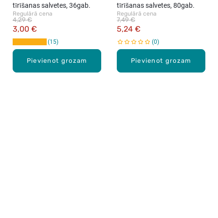
tīrīšanas salvetes, 36gab.
tīrīšanas salvetes, 80gab.
Regulārā cena
Regulārā cena
4,29 €
7,49 €
3,00 €
5,24 €
15
0
Pievienot grozam
Pievienot grozam
Karjera Drogās
BUJ Biežāk uzdotie jautājumi
Lietošanas noteikumi