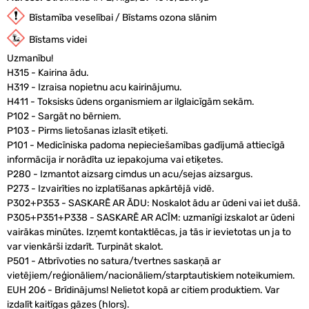
Bīstamība veselībai / Bīstams ozona slānim
Bīstams videi
Uzmanību!
H315 - Kairina ādu.
H319 - Izraisa nopietnu acu kairinājumu.
H411 - Toksisks ūdens organismiem ar ilglaicīgām sekām.
P102 - Sargāt no bērniem.
P103 - Pirms lietošanas izlasīt etiķeti.
P101 - Medicīniska padoma nepieciešamības gadījumā attiecīgā
informācija ir norādīta uz iepakojuma vai etiķetes.
P280 - Izmantot aizsarg cimdus un acu/sejas aizsargus.
P273 - Izvairīties no izplatīšanas apkārtējā vidē.
P302+P353 - SASKARĒ AR ĀDU: Noskalot ādu ar ūdeni vai iet dušā.
P305+P351+P338 - SASKARĒ AR ACĪM: uzmanīgi izskalot ar ūdeni
vairākas minūtes. Izņemt kontaktlēcas, ja tās ir ievietotas un ja to
var vienkārši izdarīt. Turpināt skalot.
P501 - Atbrīvoties no satura/tvertnes saskaņā ar
vietējiem/reģionāliem/nacionāliem/starptautiskiem noteikumiem.
EUH 206 - Brīdinājums! Nelietot kopā ar citiem produktiem. Var
izdalīt kaitīgas gāzes (hlors).