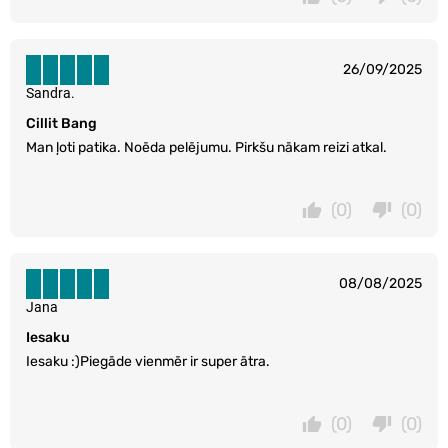
26/09/2025
Sandra.
Cillit Bang
Man ļoti patika. Noēda pelējumu. Pirkšu nākam reizi atkal.
(0)
(0)
08/08/2025
Jana
Iesaku
Iesaku :)Piegāde vienmēr ir super ātra.
(0)
(0)