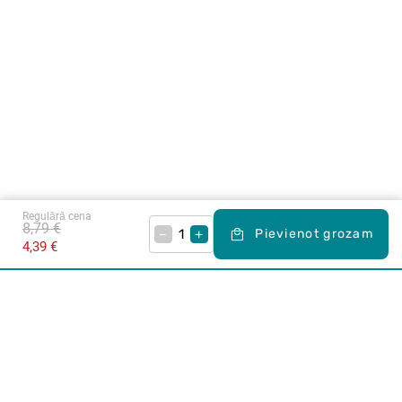
Regulārā cena
8,79 €
–
+
Pievienot grozam
4,39 €
Karjera Drogās
BUJ Biežāk uzdotie jautājumi