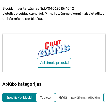
Biocīda Inventarizācijas Nr.LV04062015/4042
Lietojiet biocīdus uzmanīgi. Pirms lietošanas vienmēr izlasiet etiķeti
un informāciju par biocīdu.
Visi zīmola produkti
Aplūko kategorijas
Specifiskie līdzekļi
Tualetei
Grīdām, paklājiem, mēbelēm