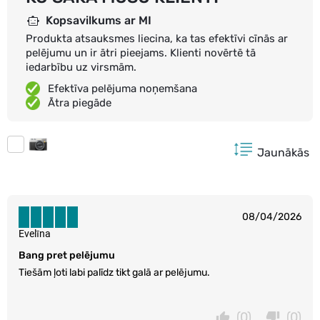
Kopsavilkums ar MI
Produkta atsauksmes liecina, ka tas efektīvi cīnās ar
pelējumu un ir ātri pieejams. Klienti novērtē tā
iedarbību uz virsmām.
Efektīva pelējuma noņemšana
Ātra piegāde
Jaunākās
08/04/2026
Evelīna
Bang pret pelējumu
Tiešām ļoti labi palīdz tikt galā ar pelējumu.
(0)
(0)