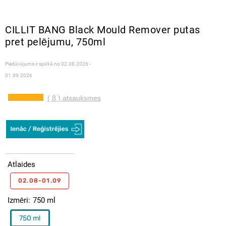
CILLIT BANG Black Mould Remover putas
pret pelējumu, 750ml
Piedāvājums ir spēkā no
02.08.2026 -
01.09.2026
( 8 ) atsauksmes
Atlaides
02.08-01.09
Izmēri
750 ml
750 ml