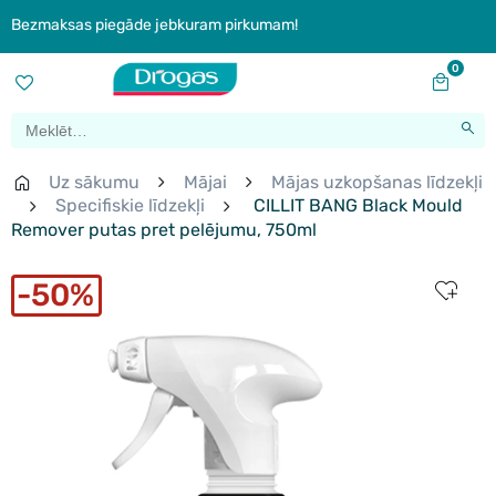
Bezmaksas piegāde jebkuram pirkumam!
0
Uz sākumu
Mājai
Mājas uzkopšanas līdzekļi
Specifiskie līdzekļi
CILLIT BANG Black Mould
Remover putas pret pelējumu, 750ml
50%