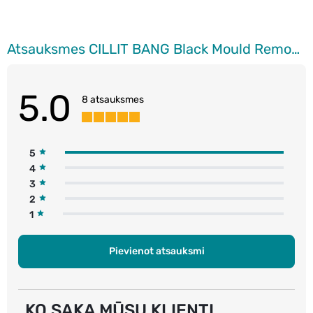
Atsauksmes CILLIT BANG Black Mould Remover putas pret pelējumu, 750ml
5.0
8 atsauksmes
5
4
3
2
1
Pievienot atsauksmi
KO SAKA MŪSU KLIENTI